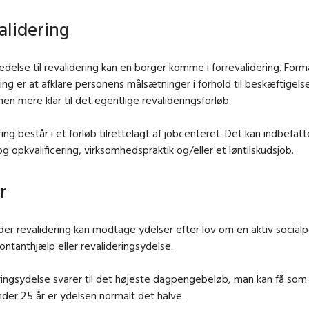
alidering
delse til revalidering kan en borger komme i forrevalidering.
Form
ring er at afklare personens målsætninger i forhold til beskæftigels
en mere klar til det egentlige revalideringsforløb.
ing består i et forløb tilrettelagt af jobcenteret. Det kan indbefatt
og opkvalificering, virksomhedspraktik og/eller et løntilskudsjob.
r
er revalidering kan modtage ydelser efter lov om en aktiv socialpol
ntanthjælp eller revalideringsydelse.
ringsydelse svarer til det højeste dagpengebeløb, man kan få som 
der 25 år er ydelsen normalt det halve.