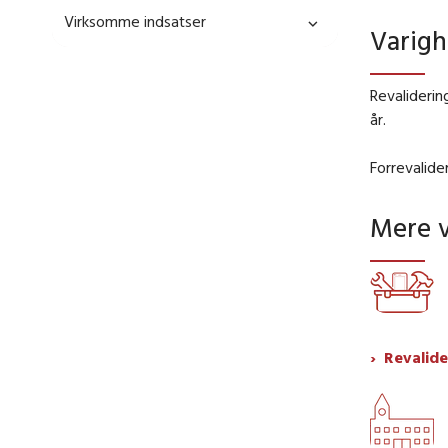
Virksomme indsatser
Varig
Revaliderin
år.
Forrevalide
Mere 
Revalide