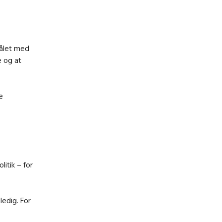
ålet med
e og at
e
itik – for
ledig. For