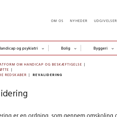
OM OS
NYHEDER
UDGIVELSE
Handicap og psykiatri
Bolig
Byggeri
ATFORM OM HANDICAP OG BESKÆFTIGELSE
ØTTE
RE REDSKABER
REVALIDERING
idering
ering er en ordning, som gennem omskoling 