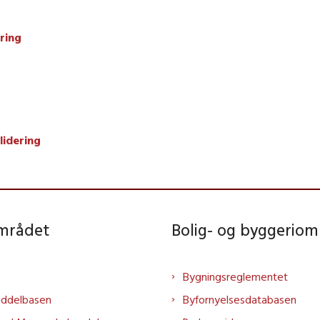
ring
lidering
området
Bolig- og byggeriom
Bygningsreglementet
iddelbasen
Byfornyelsesdatabasen