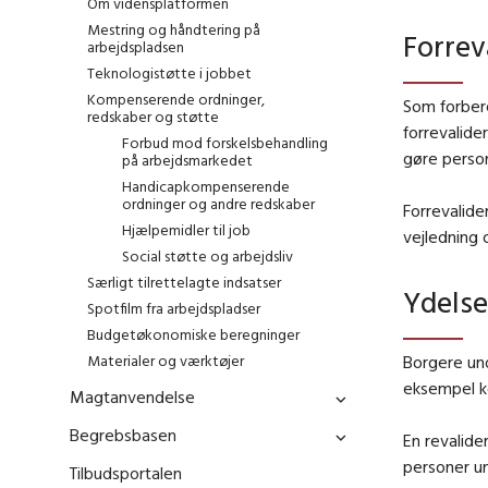
Om vidensplatformen
Mestring og håndtering på
Forrev
arbejdspladsen
Teknologistøtte i jobbet
Kompenserende ordninger,
Som forbere
redskaber og støtte
forrevalide
Forbud mod forskelsbehandling
gøre person
på arbejdsmarkedet
Handicapkompenserende
ordninger og andre redskaber
Forrevalider
Hjælpemidler til job
vejledning 
Social støtte og arbejdsliv
Særligt tilrettelagte indsatser
Ydelse
Spotfilm fra arbejdspladser
Budgetøkonomiske beregninger
Materialer og værktøjer
Borgere und
eksempel ko
Magtanvendelse
Begrebsbasen
En revalide
personer un
Tilbudsportalen