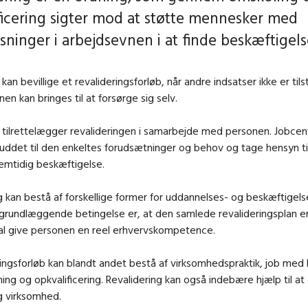
ficering sigter mod at støtte mennesker med
ninger i arbejdsevnen i at finde beskæftigels
n bevillige et revalideringsforløb, når andre indsatser ikke er til
onen kan bringes til at forsørge sig selv.
ilrettelægger revalideringen i samarbejde med personen. Jobcent
lbuddet til den enkeltes forudsætninger og behov og tage hensyn t
fremtidig beskæftigelse.
g kan bestå af forskellige former for uddannelses- og beskæftigel
 grundlæggende betingelse er, at den samlede revalideringsplan er r
kal give personen en reel erhvervskompetence.
ringsforløb kan blandt andet bestå af virksomhedspraktik, job med 
dning og opkvalificering. Revalidering kan også indebære hjælp til at
g virksomhed.