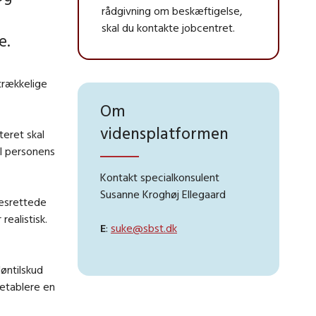
rådgivning om beskæftigelse,
skal du kontakte jobcentret.
e.
strækkelige
Om
vidensplatformen
eret skal
il personens
Kontakt specialkonsulent
Susanne Kroghøj Ellegaard
sesrettede
ealistisk.
E
:
suke@sbst.dk
løntilskud
 etablere en