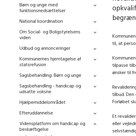
Børn og unge med
opkvali
funktionsnedsættelser
begræns
National koordination
Om Social- og Boligstyrelsens
Kommunen ka
viden
til, at pers
Udbud og annonceringer
Kommunen t
Kommunernes hjemtagelse af
statsrefusion
tilpasse ti
ønsker til 
Sagsbehandling: Børn og unge
Sagsbehandling - handicap og
Revaliderin
udsatte voksne
tilbud. Den
Forløbet s
Hjælpemiddelområdet
Efteruddannelse
Et revalide
Vidensplatform om handicap og
eller vejle
beskæftigelse
selvstændi