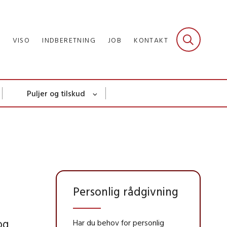
R
VISO
INDBERETNING
JOB
KONTAKT
Puljer og tilskud
Personlig rådgivning
og
Har du behov for personlig