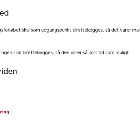
hed
gsforløbet skal som udgangspunkt tilrettelægges, så det varer ma
ringen skal tilrettelægges, så den varer så kort tid som muligt.
viden
ring