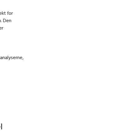
kt for
n. Den
er
analyserne,
l