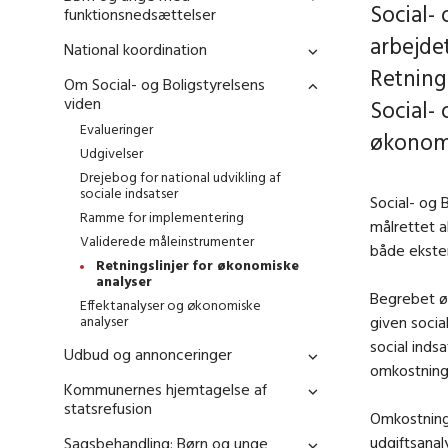
Social- 
funktionsnedsættelser
arbejde
National koordination
Retning
Om Social- og Boligstyrelsens
viden
Social- 
Evalueringer
økonomi
Udgivelser
Drejebog for national udvikling af
sociale indsatser
Social
- og B
Ramme for implementering
målrettet a
Validerede måleinstrumenter
både ekste
Retningslinjer for økonomiske
analyser
Begrebet ø
Effektanalyser og økonomiske
analyser
given socia
social inds
Udbud og annonceringer
omkostning
Kommunernes hjemtagelse af
statsrefusion
Omkostning
udgiftsanal
Sagsbehandling: Børn og unge