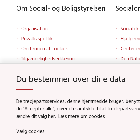
Om Social- og Boligstyrelsen
Social
Organisation
Social.dk
Privatlivspolitik
Hjælpem
Om brugen af cookies
Center 
Tilgængelighedserklæring
Den Nati
Presse
Tilbudspo
Du bestemmer over dine data
Kontakt os
Tolkepor
Whistleblowerordning
Socialo
About us
Socialo
De tredjepartsservices, denne hjemmeside bruger, benytter 
du "Accepter alle", giver du samtykke til at tredjepartsse
Podcas
ændre dit valg her:
Læs mere om cookies
Vælg cookies
Social- og Boligstyrels