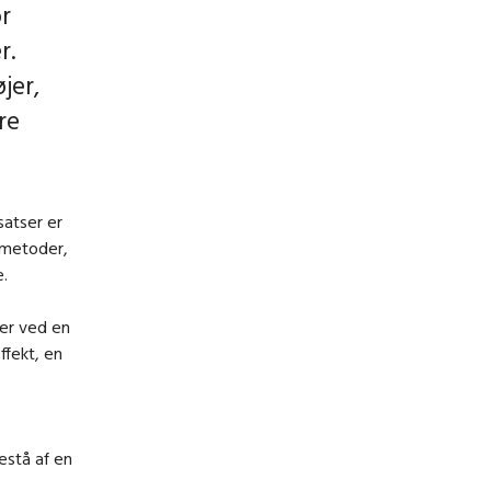
or
r.
jer,
re
satser er
 metoder,
.
er ved en
ffekt, en
estå af en