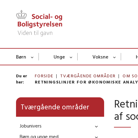
Børn
Unge
Voksne
Du er
FORSIDE
TVÆRGÅENDE OMRÅDER
OM SO
her:
RETNINGSLINJER FOR ØKONOMISKE ANAL
Retni
Tværgående områder
af so
Jobunivers
Børn og unge med