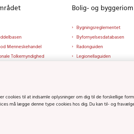
området
Bolig- og byggeriom
Bygningsreglementet
iddelbasen
Byfornyelsesdatabasen
mod Menneskehandel
Radonguiden
onale Tolkemyndighed
Legionellaguiden
rtalen
Godkendt til drikkevand
talen
Kend din byggevare
mrådet på LinkedIn
Huslejenaevn.dk
mrådet på YouTube
Bolig og byggeri på Linked
cookies til at indsamle oplysninger om dig til de forskellige form
rvices må lægge denne type cookies hos dig. Du kan til- og fravæl
Bolig og byggeri på YouTu
ts på SoundCloud
en • Tlf.: 72 42 37 00 •
info@sbst.dk
•
sikkermail
• EAN-nr.: 579800035483