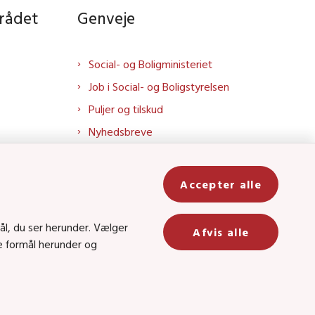
rådet
Genveje
Social- og Boligministeriet
Job i Social- og Boligstyrelsen
Puljer og tilskud
Nyhedsbreve
Indberet magtanvendelse
Social- og Boligstyrelsens nyheder
Accepter alle
som RSS feed
In
ål, du ser herunder. Vælger
Afvis alle
ge formål herunder og
be
8 • CVR-nr.: 26144698