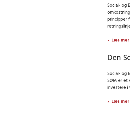
Social
- og B
omkostning
principper 
retningslin
Læs mer
Den So
Social
- og B
SØM er et 
investere i
Læs mer