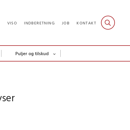
R
VISO
INDBERETNING
JOB
KONTAKT
Puljer og tilskud
yser