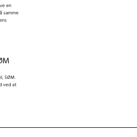
ave en
 på samme
sens
SØM
el, SØM.
d ved at