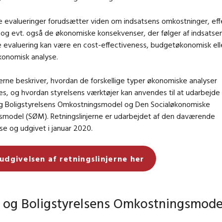
 evalueringer forudsætter viden om indsatsens omkostninger, effe
og evt. også de økonomiske konsekvenser, der følger af indsatse
 evaluering kan være en cost-effectiveness, budgetøkonomisk ell
onomisk analyse.
jerne beskriver, hvordan de forskellige typer økonomiske analyser
, og hvordan styrelsens værktøjer kan anvendes til at udarbejde 
g Bolig
styrelsens Omkostningsmodel og Den Socialøkonomiske
gsmodel (SØM). Retningslinjerne er udarbejdet af den daværende
lse og udgivet i januar 2020.
 udgivelsen af retningslinjerne her
- og Boligstyrelsens Omkostningsmode