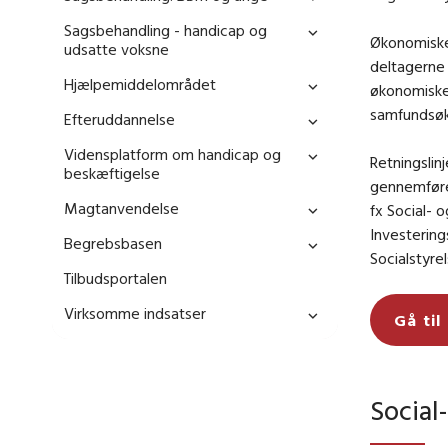
Sagsbehandling - handicap og
Økonomiske
udsatte voksne
deltagerne 
Hjælpemiddelområdet
økonomiske
samfundsøk
Efteruddannelse
Vidensplatform om handicap og
Retningslin
beskæftigelse
gennemføres
Magtanvendelse
fx Social
- o
Investerin
Begrebsbasen
Socialstyre
Tilbudsportalen
Virksomme indsatser
Gå til
Social