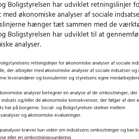
og Boligstyrelsen har udviklet retningslinjer f
t med økonomiske analyser af sociale indsatse
slinjerne hænger tæt sammen med de værktø
og Boligstyrelsen har udviklet til at gennemfø
ske analyser.
olig
styrelsens retningslinjer for økonomiske analyser af sociale ind
lle, der arbejder med økonomiske analyser af sociale indsatser og
rne leverandører og konsulenter og styrelsens egne medarbejdere
konomiske analyser betegner en analyse af de omkostninger, der 
l indsats og/eller de økonomiske konsekvenser, der følger af den e
ats har på borgerne. Social
- og Bolig
styrelsen skelner mellem
sanalyser og økonomiske evalueringer.
sanalyser kræver kun viden om indsatsens omkostninger og kan b
yse eller en omkostningsvurdering.