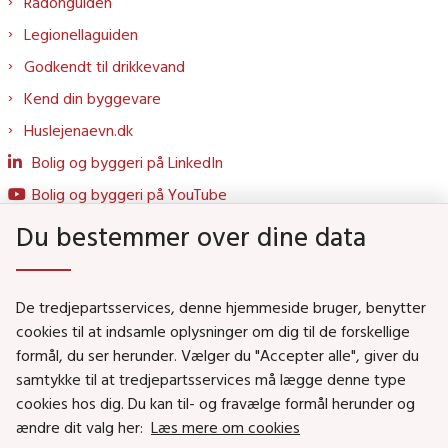
Radonguiden
Legionellaguiden
Godkendt til drikkevand
Kend din byggevare
Huslejenaevn.dk
Bolig og byggeri på LinkedIn
Bolig og byggeri på YouTube
Du bestemmer over dine data
Genveje
De tredjepartsservices, denne hjemmeside bruger, benytter
Social- og Boligministeriet
cookies til at indsamle oplysninger om dig til de forskellige
formål, du ser herunder. Vælger du "Accepter alle", giver du
Job i Social- og Boligstyrelsen
samtykke til at tredjepartsservices må lægge denne type
Puljer og tilskud
cookies hos dig. Du kan til- og fravælge formål herunder og
Nyhedsbreve
ændre dit valg her:
Læs mere om cookies