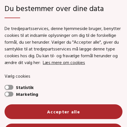
Du bestemmer over dine data
Genveje
De tredjepartsservices, denne hjemmeside bruger, benytter
Social- og Boligministeriet
cookies til at indsamle oplysninger om dig til de forskellige
formål, du ser herunder. Vælger du "Accepter alle", giver du
Job i Social- og Boligstyrelsen
samtykke til at tredjepartsservices må lægge denne type
Puljer og tilskud
cookies hos dig. Du kan til- og fravælge formål herunder og
Nyhedsbreve
ændre dit valg her:
Læs mere om cookies
Indberet magtanvendelse
Vælg cookies
Social- og Boligstyrelsens nyheder som RSS feed
Statistik
Marketing
Social- og Boligstyrelsen • Tlf.: 72 42 37 00 •
Accepter alle
info@sbst.dk
•
sikkermail
• EAN-nr.: 5798000354838 • CVR-nr.:
26144698
Primær adresse og reception: Lerchesgade 35, 5, 5000 Odense C •