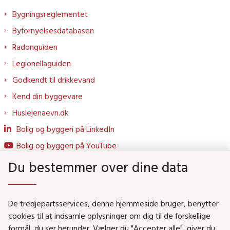
Bygningsreglementet
Byfornyelsesdatabasen
Radonguiden
Legionellaguiden
Godkendt til drikkevand
Kend din byggevare
Huslejenaevn.dk
Bolig og byggeri på LinkedIn
Bolig og byggeri på YouTube
Du bestemmer over dine data
Genveje
De tredjepartsservices, denne hjemmeside bruger, benytter
Social- og Boligministeriet
cookies til at indsamle oplysninger om dig til de forskellige
formål, du ser herunder. Vælger du "Accepter alle", giver du
Job i Social- og Boligstyrelsen