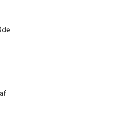
åde
 af