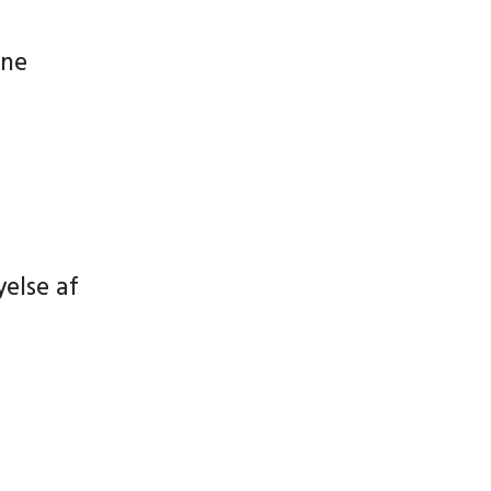
ene
yelse af