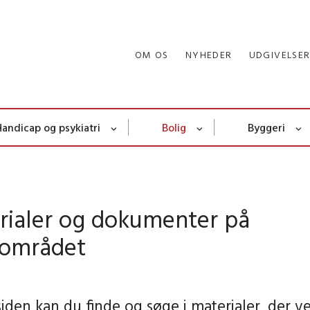
OM OS
NYHEDER
UDGIVELSE
Handicap og psykiatri
Bolig
Byggeri
rialer og dokumenter på
gområdet
siden kan du finde og søge i materialer, der v