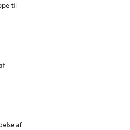
pe til
af
delse af