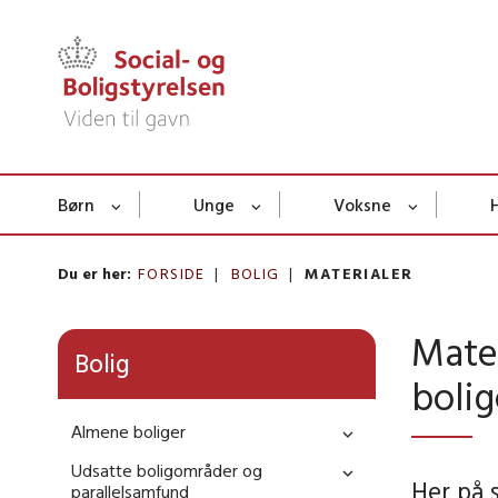
Børn
Unge
Voksne
Du er her:
FORSIDE
BOLIG
MATERIALER
Mate
Bolig
boli
Almene boliger
Udsatte boligområder og
Her på 
parallelsamfund