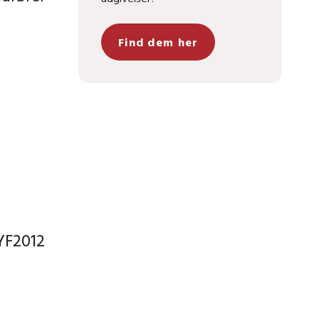
Find dem her
YF2012