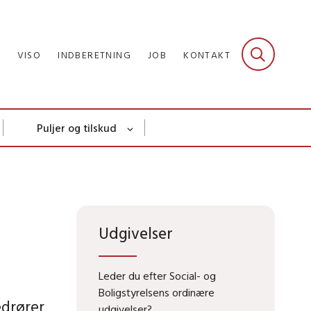
R
VISO
INDBERETNING
JOB
KONTAKT
Puljer og tilskud
Udgivelser
Leder du efter Social- og
Boligstyrelsens ordinære
edrører
udgivelser?