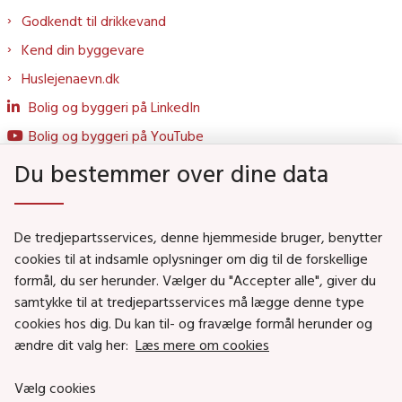
Godkendt til drikkevand
Kend din byggevare
Huslejenaevn.dk
Bolig og byggeri på LinkedIn
Bolig og byggeri på YouTube
Du bestemmer over dine data
Genveje
De tredjepartsservices, denne hjemmeside bruger, benytter
Social- og Boligministeriet
cookies til at indsamle oplysninger om dig til de forskellige
Job i Social- og Boligstyrelsen
formål, du ser herunder. Vælger du "Accepter alle", giver du
samtykke til at tredjepartsservices må lægge denne type
Puljer og tilskud
cookies hos dig. Du kan til- og fravælge formål herunder og
Nyhedsbreve
ændre dit valg her:
Læs mere om cookies
Indberet magtanvendelse
Vælg cookies
Social- og Boligstyrelsens nyheder som RSS feed