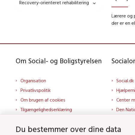
Recovery-orienteret rehabilitering
Lærere og 
der er en e
Om Social- og Boligstyrelsen
Social
Organisation
Social.dk
Privatlivspolitik
Hjælpem
Om brugen af cookies
Center 
Tilgængelighedserklæring
Den Nati
Presse
Tilbudspo
Du bestemmer over dine data
Kontakt os
Tolkepor