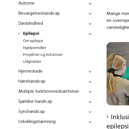
Autisme
Bevægelseshandicap
Mange menne
en overrepr
Døvblindhed
vanskelighe
Epilepsi
Om epilepsi
Hjælpemidler
Projekter og initiativer
Udgivelser
Hjerneskade
Hørehandicap
Multiple funktionsnedsættelser
Sjældne handicap
Synshandicap
Inklus
Udviklingshæmning
epilepsi