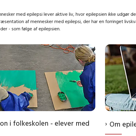
sker med epilepsi lever aktive liv, hvor epilepsien ikke udgør de
æsentation af mennesker med epilepsi, der har en forringet livsk
der - som følge af epilepsien.
ion i folkeskolen - elever med
Om epile