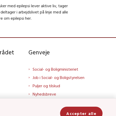
r med epilepsi lever aktive liv, tager
eltager i arbejdslivet på linje med alle
e om epilepsi her.
rådet
Genveje
Social- og Boligministeriet
Job i Social- og Boligstyrelsen
Puljer og tilskud
Nyhedsbreve
Indberet magtanvendelse
Social- og Boligstyrelsens nyheder
Accepter alle