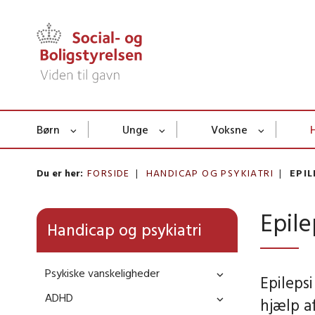
Børn
Unge
Voksne
Du er her:
FORSIDE
HANDICAP OG PSYKIATRI
EPIL
Epile
Handicap og psykiatri
Psykiske vanskeligheder
Epileps
ADHD
hjælp a