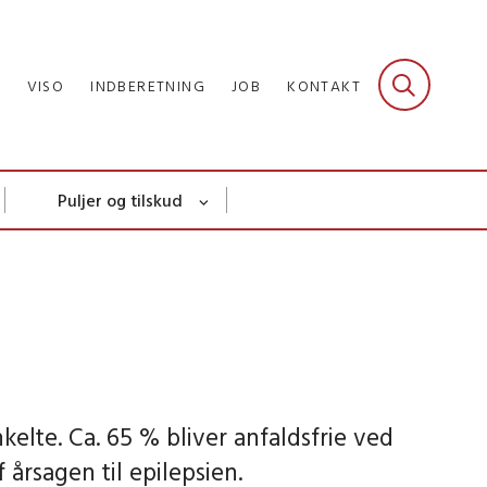
R
VISO
INDBERETNING
JOB
KONTAKT
Puljer og tilskud
kelte. Ca. 65 % bliver anfaldsfrie ved
rsagen til epilepsien.