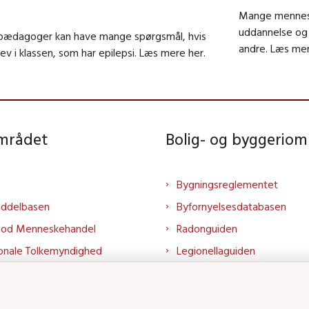
Mange menneske
uddannelse og d
pædagoger kan have mange spørgsmål, hvis
andre. Læs mer
lev i klassen, som har epilepsi. Læs mere her.
området
Bolig- og byggeriom
Bygningsreglementet
iddelbasen
Byfornyelsesdatabasen
mod Menneskehandel
Radonguiden
onale Tolkemyndighed
Legionellaguiden
rtalen
Godkendt til drikkevand
talen
Kend din byggevare