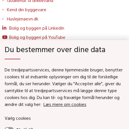
Godkendt til drikkevand
Kend din byggevare
Huslejenaevn.dk
Bolig og byggeri på LinkedIn
Bolig og byggeri på YouTube
Du bestemmer over dine data
Genveje
De tredjepartsservices, denne hjemmeside bruger, benytter
Social- og Boligministeriet
cookies til at indsamle oplysninger om dig til de forskellige
formål, du ser herunder. Vælger du "Accepter alle", giver du
Job i Social- og Boligstyrelsen
samtykke til at tredjepartsservices må lægge denne type
Puljer og tilskud
cookies hos dig. Du kan til- og fravælge formål herunder og
Nyhedsbreve
ændre dit valg her:
Læs mere om cookies
Indberet magtanvendelse
Vælg cookies
Social- og Boligstyrelsens nyheder som RSS feed