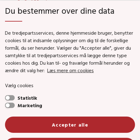
Du bestemmer over dine data
Genveje
De tredjepartsservices, denne hjemmeside bruger, benytter
Social- og Boligministeriet
cookies til at indsamle oplysninger om dig til de forskellige
formål, du ser herunder. Vælger du "Accepter alle", giver du
Job i Social- og Boligstyrelsen
samtykke til at tredjepartsservices må lægge denne type
Puljer og tilskud
cookies hos dig. Du kan til- og fravælge formål herunder og
Nyhedsbreve
ændre dit valg her:
Læs mere om cookies
Indberet magtanvendelse
Vælg cookies
Social- og Boligstyrelsens nyheder som RSS feed
Statistik
Marketing
Social- og Boligstyrelsen • Tlf.: 72 42 37 00 •
Accepter alle
info@sbst.dk
•
sikkermail
• EAN-nr.: 5798000354838 • CVR-nr.:
26144698
Primær adresse og reception: Lerchesgade 35, 5, 5000 Odense C •