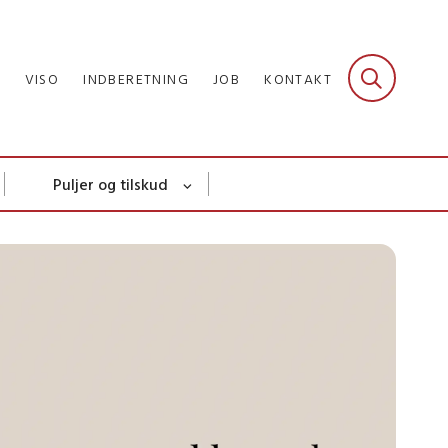
R
VISO
INDBERETNING
JOB
KONTAKT
Puljer og tilskud