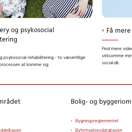
ery og psykosocial
Få mere 
itering
Find mere vide
virksomme meto
 psykosocial rehabilitering - to væsentlige
social.dk.
 processen at komme sig.
området
Bolig- og byggeriom
Bygningsreglementet
iddelbasen
Byfornyelsesdatabasen