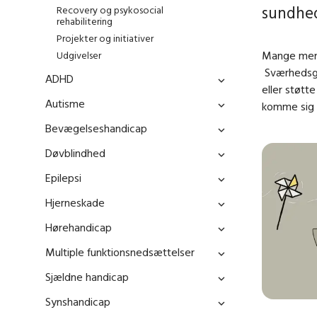
sundhed
Recovery og psykosocial
rehabilitering
Projekter og initiativer
Mange menne
Udgivelser
Sværhedsgra
ADHD
eller støtt
Autisme
komme sig h
Bevægelseshandicap
Døvblindhed
Epilepsi
Hjerneskade
Hørehandicap
Multiple funktionsnedsættelser
Sjældne handicap
Synshandicap