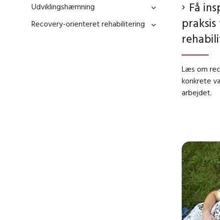
Få ins
Udviklingshæmning
praksis 
Recovery-orienteret rehabilitering
rehabil
Læs om reco
konkrete væ
arbejdet.