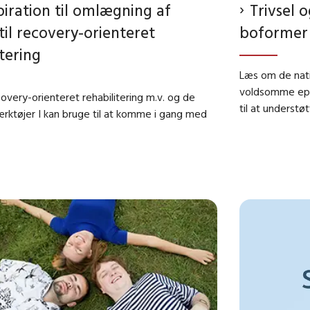
piration til omlægning af
Trivsel 
til recovery-orienteret
boformer 
itering
Læs om de natio
voldsomme epis
very-orienteret rehabilitering m.v. og de
til at understø
rktøjer I kan bruge til at komme i gang med