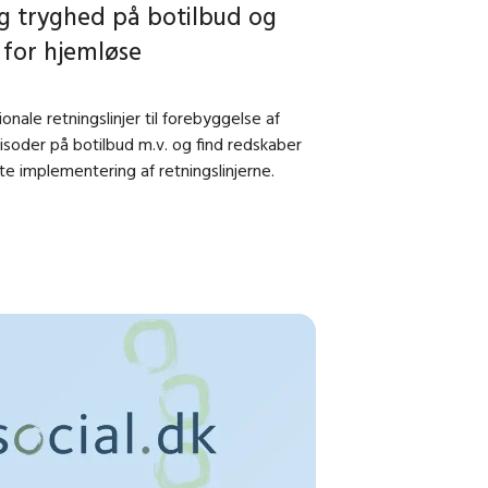
og tryghed på botilbud og
for hjemløse
nale retningslinjer til forebyggelse af
oder på botilbud m.v. og find redskaber
tte implementering af retningslinjerne.