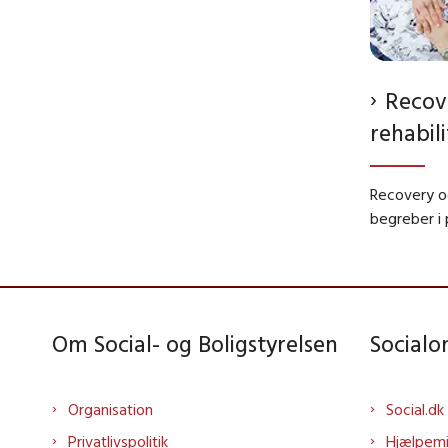
Recov
rehabil
Recovery og
begreber i
Om Social- og Boligstyrelsen
Social
Organisation
Social.dk
Privatlivspolitik
Hjælpem