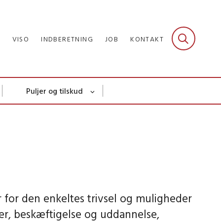
R
VISO
INDBERETNING
JOB
KONTAKT
Puljer og tilskud
 for den enkeltes trivsel og muligheder
ioner, beskæftigelse og uddannelse,