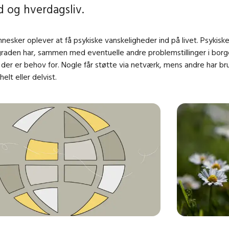
 og hverdagsliv.
sker oplever at få psykiske vanskeligheder ind på livet. Psykisk
den har, sammen med eventuelle andre problemstillinger i borgeren
e der er behov for. Nogle får støtte via netværk, mens andre har bru
elt eller delvist.