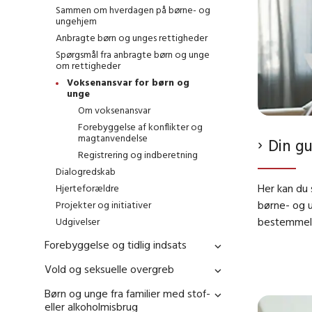
Sammen om hverdagen på børne- og
ungehjem
Anbragte børn og unges rettigheder
Spørgsmål fra anbragte børn og unge
om rettigheder
Voksenansvar for børn og
unge
Om voksenansvar
Forebyggelse af konflikter og
magtanvendelse
Din gu
Registrering og indberetning
Dialogredskab
Her kan du 
Hjerteforældre
børne- og u
Projekter og initiativer
bestemmelse
Udgivelser
Forebyggelse og tidlig indsats
Vold og seksuelle overgreb
Børn og unge fra familier med stof-
eller alkoholmisbrug