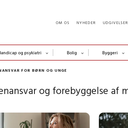
OM OS
NYHEDER
UDGIVELSE
Handicap og psykiatri
Bolig
Byggeri
NANSVAR FOR BØRN OG UNGE
enansvar og forebyggelse af 