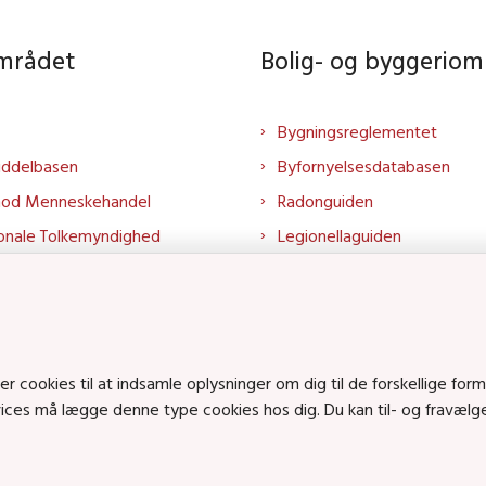
området
Bolig- og byggeriom
Bygningsreglementet
iddelbasen
Byfornyelsesdatabasen
mod Menneskehandel
Radonguiden
onale Tolkemyndighed
Legionellaguiden
rtalen
Godkendt til drikkevand
talen
Kend din byggevare
mrådet på LinkedIn
Huslejenaevn.dk
mrådet på YouTube
Bolig og byggeri på Linked
cookies til at indsamle oplysninger om dig til de forskellige form
rvices må lægge denne type cookies hos dig. Du kan til- og fravæl
Bolig og byggeri på YouTu
ts på SoundCloud