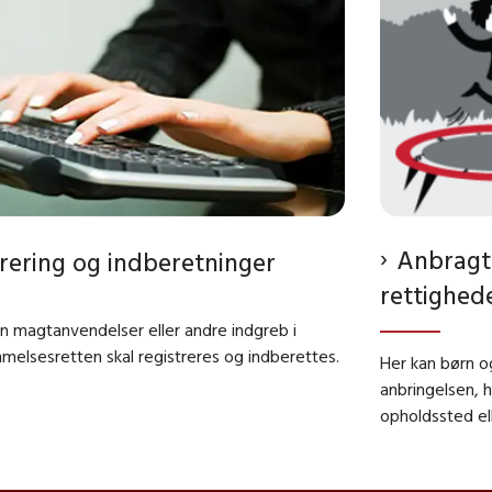
Anbragt
rering og indberetninger
rettighed
n magtanvendelser eller andre indgreb i
elsesretten skal registreres og indberettes.
Her kan børn o
anbringelsen, h
opholdssted ell