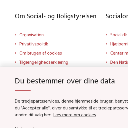
Om Social- og Boligstyrelsen
Social
Organisation
Social.dk
Privatlivspolitik
Hjælpem
Om brugen af cookies
Center 
Tilgængelighedserklæring
Den Nati
Presse
Tilbudspo
Du bestemmer over dine data
Kontakt os
Tolkepor
Whistleblowerordning
Socialo
About us
Socialo
De tredjepartsservices, denne hjemmeside bruger, benytter 
du "Accepter alle", giver du samtykke til at tredjepartsse
Podcas
ændre dit valg her:
Læs mere om cookies