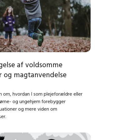
gelse af voldsomme
er og magtanvendelse
n om, hvordan I som plejeforældre eller
børne- og ungehjem forebygger
uationer og mere viden om
er.