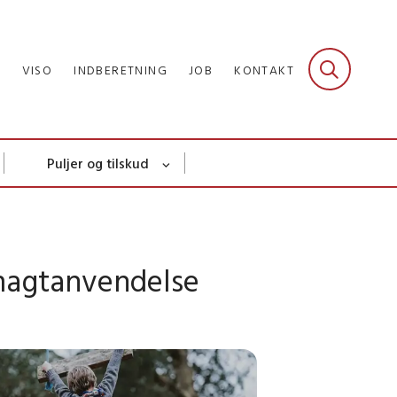
R
VISO
INDBERETNING
JOB
KONTAKT
Puljer og tilskud
magtanvendelse