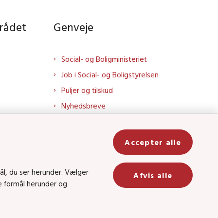
rådet
Genveje
Social- og Boligministeriet
Job i Social- og Boligstyrelsen
Puljer og tilskud
Nyhedsbreve
Indberet magtanvendelse
Social- og Boligstyrelsens nyheder
Accepter alle
som RSS feed
In
ål, du ser herunder. Vælger
Afvis alle
ge formål herunder og
be