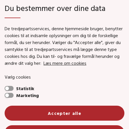
Du bestemmer over dine data
Genveje
De tredjepartsservices, denne hjemmeside bruger, benytter
Social- og Boligministeriet
cookies til at indsamle oplysninger om dig til de forskellige
formål, du ser herunder. Vælger du "Accepter alle", giver du
Job i Social- og Boligstyrelsen
samtykke til at tredjepartsservices må lægge denne type
Puljer og tilskud
cookies hos dig. Du kan til- og fravælge formål herunder og
Nyhedsbreve
ændre dit valg her:
Læs mere om cookies
Indberet magtanvendelse
Vælg cookies
Social- og Boligstyrelsens nyheder som RSS feed
Statistik
Marketing
Social- og Boligstyrelsen • Tlf.: 72 42 37 00 •
info@sbst.dk
•
sikkermail
Accepter alle
• EAN-nr.: 5798000354838 • CVR-nr.:
26144698
Primær adresse og reception: Lerchesgade 35, 5, 5000 Odense C •