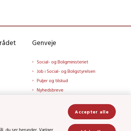
rådet
Genveje
Social- og Boligministeriet
Job i Social- og Boligstyrelsen
Puljer og tilskud
Nyhedsbreve
Indberet magtanvendelse
Social- og Boligstyrelsens nyheder
Accepter alle
som RSS feed
In
ål, du ser herunder. Vælger