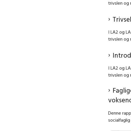
trivslen og
Trivs
I LA2 og LA
trivslen og
Intro
I LA2 og LA
trivslen og
Faglig
voksen
Denne rappo
socialfagli