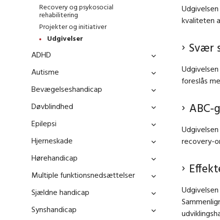
Recovery og psykosocial
Udgivelsen 
rehabilitering
kvaliteten a
Projekter og initiativer
Udgivelser
Svær s
ADHD
Udgivelsen 
Autisme
foreslås me
Bevægelseshandicap
ABC-g
Døvblindhed
Epilepsi
Udgivelsen 
Hjerneskade
recovery-or
Hørehandicap
Effek
Multiple funktionsnedsættelser
Udgivelsen 
Sjældne handicap
Sammenligne
Synshandicap
udviklingsh