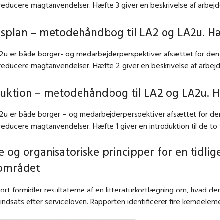
 reducere magtanvendelser. Hæfte 3 giver en beskrivelse af arbej
elsplan – metodehåndbog til LA2 og LA2u. H
2u er både borger- og medarbejderperspektiver afsættet for den s
 reducere magtanvendelser. Hæfte 2 giver en beskrivelse af arbejd
duktion – metodehåndbog til LA2 og LA2u. H
2u er både borger – og medarbejderperspektiver afsættet for den 
 reducere magtanvendelser. Hæfte 1 giver en introduktion til de to 
e og organisatoriske principper for en tidli
området
rt formidler resultaterne af en litteraturkortlægning om, hvad der 
g indsats efter serviceloven. Rapporten identificerer fire kerneelem