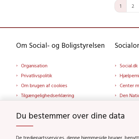
1
2
Om Social- og Boligstyrelsen
Social
Organisation
Social.dk
Privatlivspolitik
Hjælpem
Om brugen af cookies
Center 
Tilgængelighedserklæring
Den Nati
Presse
Tilbudspo
Du bestemmer over dine data
Kontakt os
Tolkepor
Whistleblowerordning
Socialo
About us
Socialo
De tredjepartsservices, denne hjemmeside bruger, benytter 