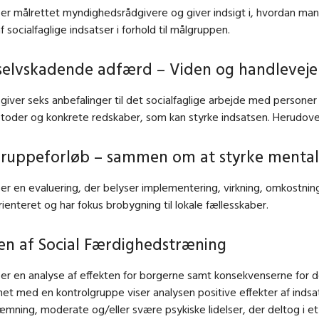
er målrettet myndighedsrådgivere og giver indsigt i, hvordan ma
f socialfaglige indsatser i forhold til målgruppen.
elvskadende adfærd – Viden og handleveje i
giver seks anbefalinger til det socialfaglige arbejde med person
toder og konkrete redskaber, som kan styrke indsatsen. Herudover 
ruppeforløb – sammen om at styrke menta
er en evaluering, der belyser implementering, virkning, omkostni
ienteret og har fokus brobygning til lokale fællesskaber.
ten af Social Færdighedstræning
er en analyse af effekten for borgerne samt konsekvenserne for d
t med en kontrolgruppe viser analysen positive effekter af inds
æmning, moderate og/eller svære psykiske lidelser, der deltog i et 