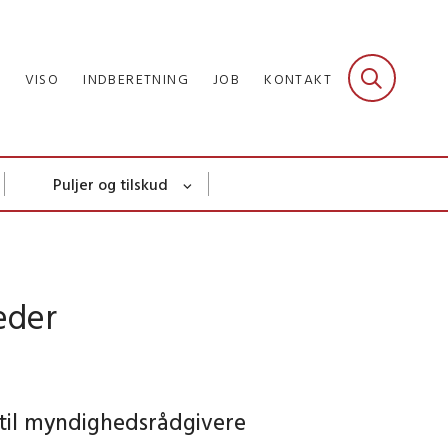
R
VISO
INDBERETNING
JOB
KONTAKT
Puljer og tilskud
eder
til myndighedsrådgivere