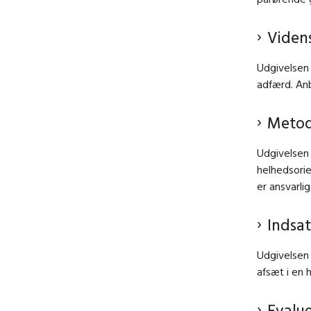
Viden
Udgivelsen 
adfærd. Anb
Metod
Udgivelsen 
helhedsorie
er ansvarlig
Indsat
Udgivelsen
afsæt i en 
Evalue