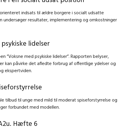
rienteret indsats til ældre borgere i socialt udsatte
gen undersøger resultater, implementering og omkostninger
psykiske lidelser
pen ”Voksne med psykiske lidelser”. Rapporten belyser,
r kan påvirke det afledte forbrug af offentlige ydelser og
 og ekspertviden.
iseforstyrrelse
 tilbud til unge med mild til moderat spiseforstyrrelse og
inger forbundet med modellen.
A2u. Hæfte 6