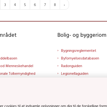
3
4
5
6
7
8
området
Bolig- og byggeriom
Bygningsreglementet
iddelbasen
Byfornyelsesdatabasen
mod Menneskehandel
Radonguiden
onale Tolkemyndighed
Legionellaguiden
rtalen
Godkendt til drikkevand
talen
Kend din byggevare
mrådet på LinkedIn
Huslejenaevn.dk
mrådet på YouTube
Bolig og byggeri på Linked
cookies til at indsamle oplysninger om dig til de forskellige form