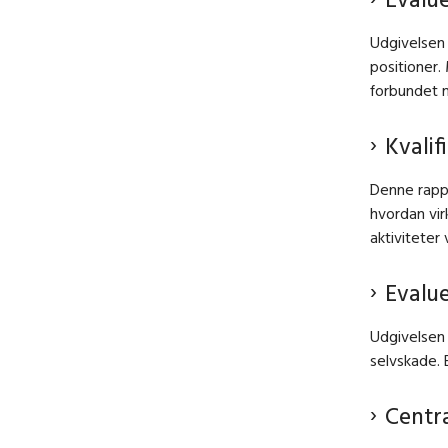
Udgivelsen 
positioner.
forbundet 
Kvalif
Denne rappo
hvordan vir
aktiviteter
Evalue
Udgivelsen 
selvskade. 
Centr