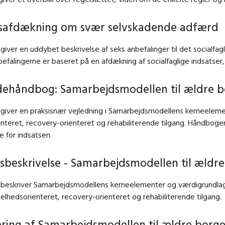
safdækning om svær selvskadende adfærd
giver en uddybet beskrivelse af seks anbefalinger til det social
efalingerne er baseret på en afdækning af socialfaglige indsats
ehåndbog: Samarbejdsmodellen til ældre borg
giver en praksisnær vejledning i Samarbejdsmodellens kerneeleme
nteret, recovery-orienteret og rehabiliterende tilgang. Håndboge
e for indsatsen.
sbeskrivelse - Samarbejdsmodellen til ældre 
 beskriver Samarbejdsmodellens kerneelementer og værdigrundla
helhedsorienteret, recovery-orienteret og rehabiliterende tilgang.
ring af Samarbejdsmodellen til ældre borgere