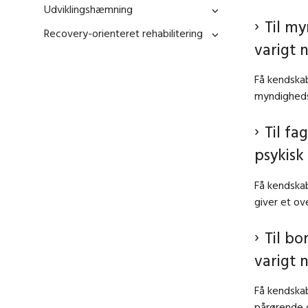
Udviklingshæmning
Til m
Recovery-orienteret rehabilitering
varigt 
Få kendska
myndighedsp
Til f
psykisk
Få kendska
giver et ov
Til b
varigt 
Få kendska
pårørende g