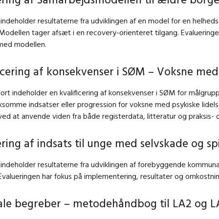
indeholder resultaterne fra udviklingen af en model for en helhedso
 Modellen tager afsæt i en recovery-orienteret tilgang. Evaluerin
med modellen.
icering af konsekvenser i SØM – Voksne med 
rt indeholder en kvalificering af konsekvenser i SØM for målgrup
ksomme indsatser eller progression for voksne med psykiske lidelse
 ved at anvende viden fra både registerdata, litteratur og praksis-
ring af indsats til unge med selvskade og sp
indeholder resultaterne fra udviklingen af forebyggende kommunale
Evalueringen har fokus på implementering, resultater og omkostn
ale begreber – metodehåndbog til LA2 og L