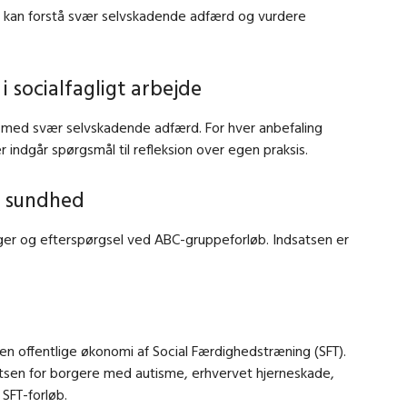
n kan forstå svær selvskadende adfærd og vurdere
 socialfagligt arbejde
er med svær selvskadende adfærd. For hver anbefaling
indgår spørgsmål til refleksion over egen praksis.
l sundhed
nger og efterspørgsel ved ABC-gruppeforløb. Indsatsen er
en offentlige økonomi af Social Færdighedstræning (SFT).
atsen for borgere med autisme, erhvervet hjerneskade,
SFT-forløb.