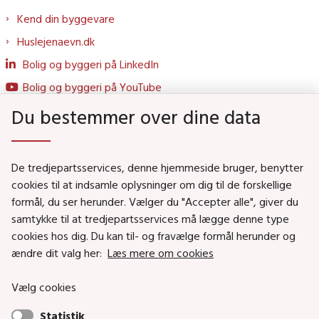
Kend din byggevare
Huslejenaevn.dk
Bolig og byggeri på LinkedIn
Bolig og byggeri på YouTube
Du bestemmer over dine data
Genveje
De tredjepartsservices, denne hjemmeside bruger, benytter
Social- og Boligministeriet
cookies til at indsamle oplysninger om dig til de forskellige
formål, du ser herunder. Vælger du "Accepter alle", giver du
Job i Social- og Boligstyrelsen
samtykke til at tredjepartsservices må lægge denne type
Puljer og tilskud
cookies hos dig. Du kan til- og fravælge formål herunder og
Nyhedsbreve
ændre dit valg her:
Læs mere om cookies
Indberet magtanvendelse
Vælg cookies
Social- og Boligstyrelsens nyheder som RSS feed
Statistik