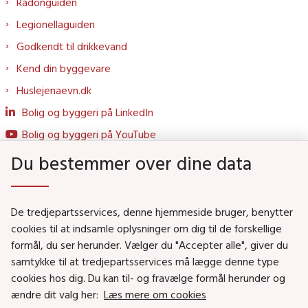
Radonguiden
Legionellaguiden
Godkendt til drikkevand
Kend din byggevare
Huslejenaevn.dk
Bolig og byggeri på LinkedIn
Bolig og byggeri på YouTube
Du bestemmer over dine data
Genveje
De tredjepartsservices, denne hjemmeside bruger, benytter
Social- og Boligministeriet
cookies til at indsamle oplysninger om dig til de forskellige
formål, du ser herunder. Vælger du "Accepter alle", giver du
Job i Social- og Boligstyrelsen
samtykke til at tredjepartsservices må lægge denne type
Puljer og tilskud
cookies hos dig. Du kan til- og fravælge formål herunder og
Nyhedsbreve
ændre dit valg her:
Læs mere om cookies