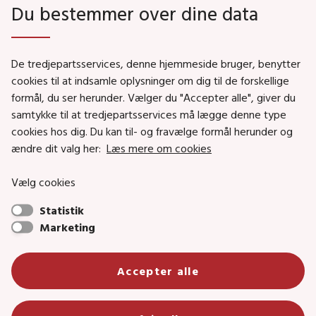
Du bestemmer over dine data
Genveje
De tredjepartsservices, denne hjemmeside bruger, benytter
Social- og Boligministeriet
cookies til at indsamle oplysninger om dig til de forskellige
formål, du ser herunder. Vælger du "Accepter alle", giver du
Job i Social- og Boligstyrelsen
samtykke til at tredjepartsservices må lægge denne type
Puljer og tilskud
cookies hos dig. Du kan til- og fravælge formål herunder og
Nyhedsbreve
ændre dit valg her:
Læs mere om cookies
Indberet magtanvendelse
Vælg cookies
Social- og Boligstyrelsens nyheder som RSS feed
Statistik
Marketing
Social- og Boligstyrelsen • Tlf.: 72 42 37 00 •
Accepter alle
info@sbst.dk
•
sikkermail
• EAN-nr.: 5798000354838 • CVR-nr.:
26144698
Primær adresse og reception: Lerchesgade 35, 5, 5000 Odense C •