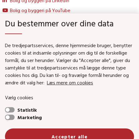
Bolig og byggeri på LinkedIn
Bolig og byggeri på YouTube
Du bestemmer over dine data
Genveje
De tredjepartsservices, denne hjemmeside bruger, benytter
Social- og Boligministeriet
cookies til at indsamle oplysninger om dig til de forskellige
formål, du ser herunder. Vælger du "Accepter alle", giver du
Job i Social- og Boligstyrelsen
samtykke til at tredjepartsservices må lægge denne type
Puljer og tilskud
cookies hos dig. Du kan til- og fravælge formål herunder og
Nyhedsbreve
ændre dit valg her:
Læs mere om cookies
Indberet magtanvendelse
Vælg cookies
Social- og Boligstyrelsens nyheder som RSS feed
Statistik
Marketing
Social- og Boligstyrelsen • Tlf.: 72 42 37 00 •
Accepter alle
info@sbst.dk
•
sikkermail
• EAN-nr.: 5798000354838 • CVR-nr.: