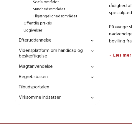
Socialområdet
rådighed af
Sundhedsområdet
specialpæd
Tilgængelighedsområdet
Offentlig praksis
På øvrige s
Udgivelser
nødvendige 
Efteruddannelse
bevilling fr
Vidensplatform om handicap og
Læs mere
beskæftigelse
Magtanvendelse
Begrebsbasen
Tilbudsportalen
Virksomme indsatser