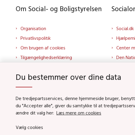
Om Social- og Boligstyrelsen
Social
Organisation
Social.dk
Privatlivspolitik
Hjælpem
Om brugen af cookies
Center 
Tilgængelighedserklæring
Den Nati
Presse
Tilbudspo
Du bestemmer over dine data
Kontakt os
Tolkepor
Whistleblowerordning
Socialo
About us
Socialo
De tredjepartsservices, denne hjemmeside bruger, benytter 
du "Accepter alle", giver du samtykke til at tredjepartsse
Podcas
ændre dit valg her:
Læs mere om cookies
Vælg cookies
Social- og Boligstyrels