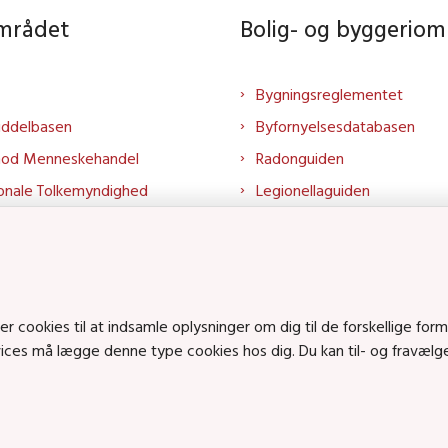
området
Bolig- og byggeriom
Bygningsreglementet
iddelbasen
Byfornyelsesdatabasen
mod Menneskehandel
Radonguiden
onale Tolkemyndighed
Legionellaguiden
rtalen
Godkendt til drikkevand
talen
Kend din byggevare
mrådet på LinkedIn
Huslejenaevn.dk
mrådet på YouTube
Bolig og byggeri på Linked
cookies til at indsamle oplysninger om dig til de forskellige form
rvices må lægge denne type cookies hos dig. Du kan til- og fravæl
Bolig og byggeri på YouTu
ts på SoundCloud
en • Tlf.: 72 42 37 00 •
info@sbst.dk
•
sikkermail
• EAN-nr.: 579800035483