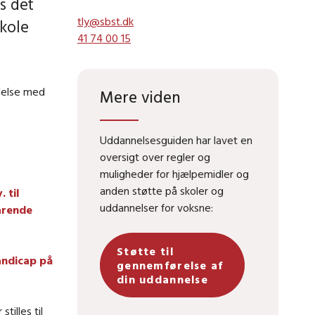
s det
tly@sbst.dk
skole
41 74 00 15
ndelse med
Mere viden
Uddannelsesguiden har lavet en
oversigt over regler og
muligheder for hjælpemidler og
anden støtte på skoler og
 til
uddannelser for voksne:
varende
Støtte til
andicap på
gennemførelse af
din uddannelse
tilles til