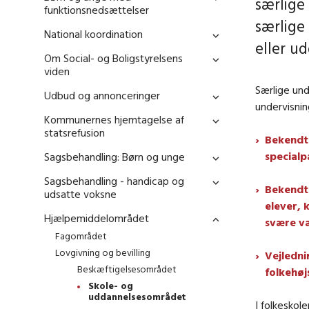
særlige
funktionsnedsættelser
særlige
National koordination
eller u
Om Social- og Boligstyrelsens
viden
Særlige und
Udbud og annonceringer
undervisni
Kommunernes hjemtagelse af
statsrefusion
Bekendtg
special
Sagsbehandling: Børn og unge
Sagsbehandling - handicap og
Bekendtg
udsatte voksne
elever, 
Hjælpemiddelområdet
svære v
Fagområdet
Lovgivning og bevilling
Vejledni
Beskæftigelsesområdet
folkehøj
Skole- og
uddannelsesområdet
I folkeskol