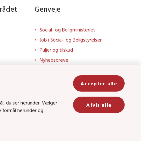
rådet
Genveje
Social- og Boligministeriet
Job i Social- og Boligstyrelsen
Puljer og tilskud
Nyhedsbreve
Indberet magtanvendelse
Social- og Boligstyrelsens nyheder
Accepter alle
som RSS feed
In
ål, du ser herunder. Vælger
Afvis alle
ge formål herunder og
be
8 • CVR-nr.: 26144698