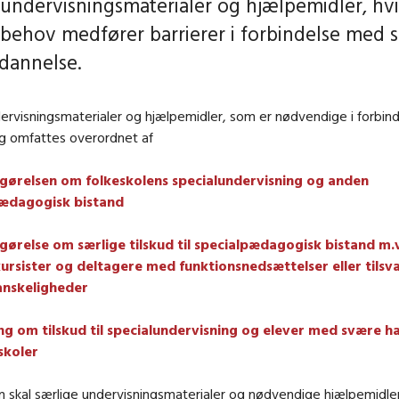
 undervisningsmaterialer og hjælpemidler, hvi
 behov medfører barrierer i forbindelse med 
ddannelse.
ervisningsmaterialer og hjælpemidler, som er nødvendige i forbi
ng omfattes overordnet af
ørelsen om folkeskolens specialundervisning og anden
pædagogisk bistand
ørelse om særlige tilskud til specialpædagogisk bistand m.v.
kursister og deltagere med funktionsnedsættelser eller tils
anskeligheder
ng om tilskud til specialundervisning og elever med svære h
skoler
en skal særlige undervisningsmaterialer og nødvendige hjælpemidler s