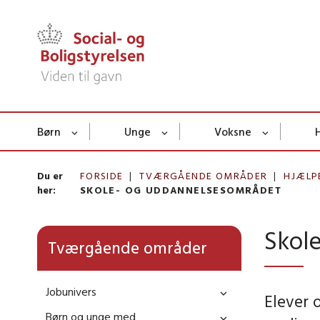
Børn
Unge
Voksne
Du er
FORSIDE
TVÆRGÅENDE OMRÅDER
HJÆLP
her:
SKOLE- OG UDDANNELSESOMRÅDET
Skol
Tværgående områder
Jobunivers
Elever 
Børn og unge med