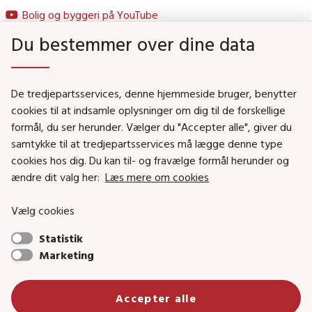
Bolig og byggeri på YouTube
Du bestemmer over dine data
Genveje
De tredjepartsservices, denne hjemmeside bruger, benytter
Social- og Boligministeriet
cookies til at indsamle oplysninger om dig til de forskellige
Job i Social- og Boligstyrelsen
formål, du ser herunder. Vælger du "Accepter alle", giver du
samtykke til at tredjepartsservices må lægge denne type
Puljer og tilskud
cookies hos dig. Du kan til- og fravælge formål herunder og
Nyhedsbreve
ændre dit valg her:
Læs mere om cookies
Indberet magtanvendelse
Vælg cookies
Social- og Boligstyrelsens nyheder som RSS feed
Statistik
Marketing
Social- og Boligstyrelsen • Tlf.: 72 42 37 00 •
info@sbst.dk
•
sikkermail
• EAN-nr.: 5798000354838 • CVR-nr.:
Accepter alle