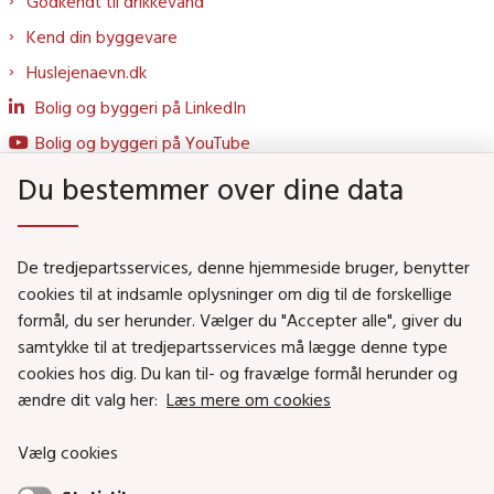
Godkendt til drikkevand
Kend din byggevare
Huslejenaevn.dk
Bolig og byggeri på LinkedIn
Bolig og byggeri på YouTube
Du bestemmer over dine data
Genveje
De tredjepartsservices, denne hjemmeside bruger, benytter
Social- og Boligministeriet
cookies til at indsamle oplysninger om dig til de forskellige
formål, du ser herunder. Vælger du "Accepter alle", giver du
Job i Social- og Boligstyrelsen
samtykke til at tredjepartsservices må lægge denne type
Puljer og tilskud
cookies hos dig. Du kan til- og fravælge formål herunder og
Nyhedsbreve
ændre dit valg her:
Læs mere om cookies
Indberet magtanvendelse
Vælg cookies
Social- og Boligstyrelsens nyheder som RSS feed