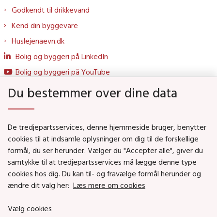
Godkendt til drikkevand
Kend din byggevare
Huslejenaevn.dk
Bolig og byggeri på LinkedIn
Bolig og byggeri på YouTube
Du bestemmer over dine data
Genveje
De tredjepartsservices, denne hjemmeside bruger, benytter
Social- og Boligministeriet
cookies til at indsamle oplysninger om dig til de forskellige
Job i Social- og Boligstyrelsen
formål, du ser herunder. Vælger du "Accepter alle", giver du
samtykke til at tredjepartsservices må lægge denne type
Puljer og tilskud
cookies hos dig. Du kan til- og fravælge formål herunder og
Nyhedsbreve
ændre dit valg her:
Læs mere om cookies
Indberet magtanvendelse
Vælg cookies
Social- og Boligstyrelsens nyheder som RSS feed