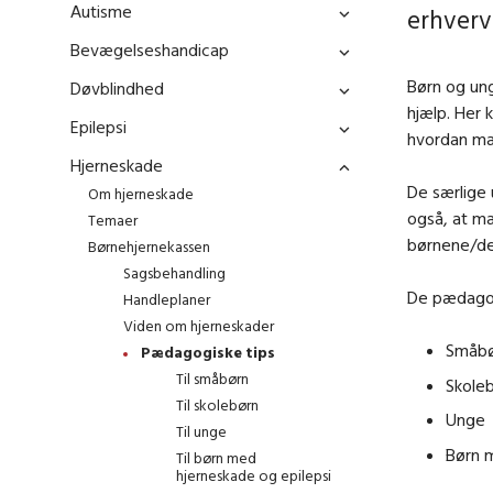
Autisme
erhverv
Bevægelseshandicap
Børn og ung
Døvblindhed
hjælp. Her 
Epilepsi
hvordan ma
Hjerneskade
De særlige
Om hjerneskade
også, at m
Temaer
børnene/de
Børnehjernekassen
Sagsbehandling
De pædagogi
Handleplaner
Viden om hjerneskader
Småbø
Pædagogiske tips
Til småbørn
Skole
Til skolebørn
Unge
Til unge
Børn 
Til børn med
hjerneskade og epilepsi