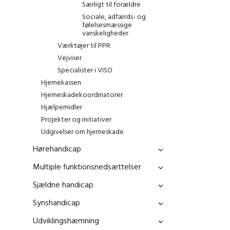
Særligt til forældre
Sociale, adfærds- og
følelsesmæssige
vanskeligheder
Værktøjer til PPR
Vejviser
Specialister i VISO
Hjernekassen
Hjerneskadekoordinatorer
Hjælpemidler
Projekter og initiativer
Udgivelser om hjerneskade
Hørehandicap
Multiple funktionsnedsættelser
Sjældne handicap
Synshandicap
Udviklingshæmning