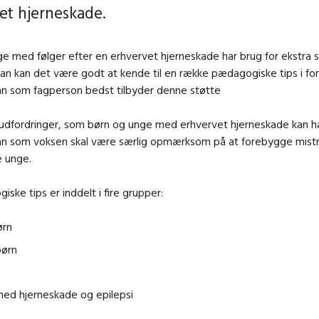
et hjerneskade.
e med følger efter en erhvervet hjerneskade har brug for ekstra 
kan kan det være godt at kende til en række pædagogiske tips i forh
n som fagperson bedst tilbyder denne støtte
 udfordringer, som børn og unge med erhvervet hjerneskade kan h
an som voksen skal være særlig opmærksom på at forebygge mistr
 unge.
ske tips er inddelt i fire grupper:
rn
børn
med hjerneskade og epilepsi