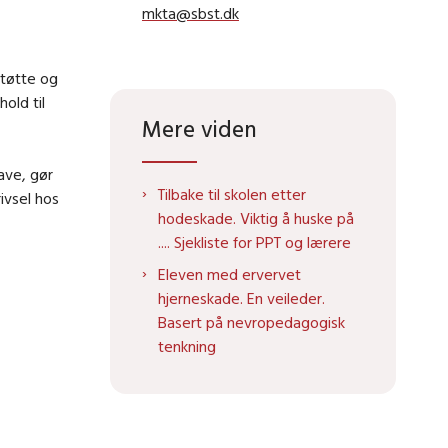
mkta@sbst.dk
støtte og
old til
Mere viden
ave, gør
Tilbake til skolen etter
ivsel hos
hodeskade. Viktig å huske på
.... Sjekliste for PPT og lærere
Eleven med ervervet
hjerneskade. En veileder.
Basert på nevropedagogisk
tenkning