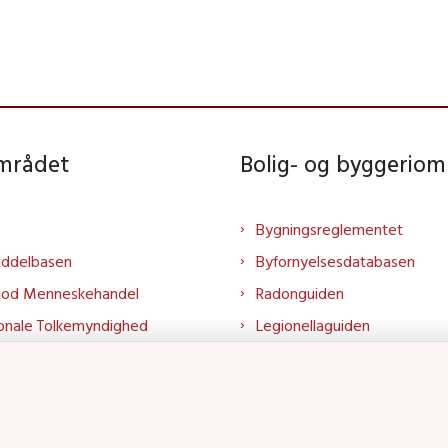
området
Bolig- og byggeriom
Bygningsreglementet
iddelbasen
Byfornyelsesdatabasen
mod Menneskehandel
Radonguiden
onale Tolkemyndighed
Legionellaguiden
rtalen
Godkendt til drikkevand
talen
Kend din byggevare
mrådet på LinkedIn
Huslejenaevn.dk