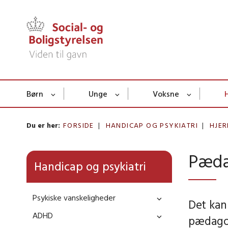
Børn
Unge
Voksne
Du er her:
FORSIDE
HANDICAP OG PSYKIATRI
HJE
Pæda
Handicap og psykiatri
Psykiske vanskeligheder
Det kan
ADHD
pædagog