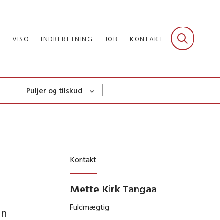
R
VISO
INDBERETNING
JOB
KONTAKT
Puljer og tilskud
Kontakt
Mette Kirk Tangaa
Fuldmægtig
en