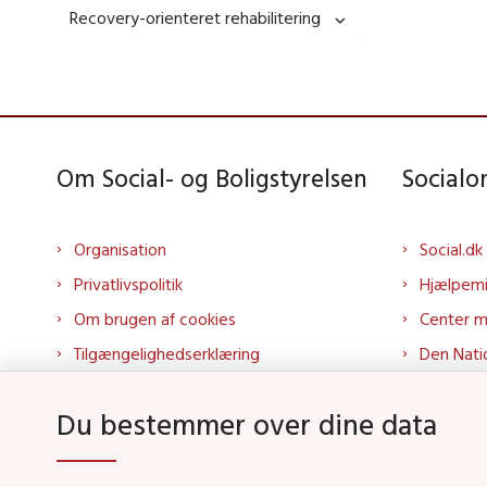
Recovery-orienteret rehabilitering
Om Social- og Boligstyrelsen
Social
Organisation
Social.dk
Privatlivspolitik
Hjælpem
Om brugen af cookies
Center 
Tilgængelighedserklæring
Den Nati
Presse
Tilbudspo
Du bestemmer over dine data
Kontakt os
Tolkepor
Whistleblowerordning
Socialo