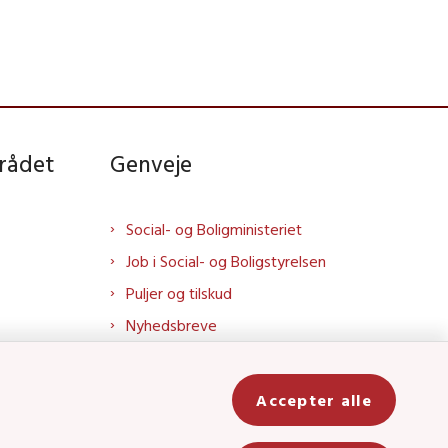
rådet
Genveje
Social- og Boligministeriet
Job i Social- og Boligstyrelsen
Puljer og tilskud
Nyhedsbreve
Indberet magtanvendelse
Social- og Boligstyrelsens nyheder
Accepter alle
som RSS feed