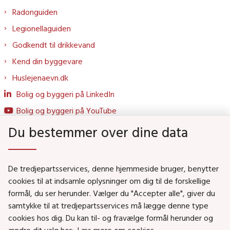
Radonguiden
Legionellaguiden
Godkendt til drikkevand
Kend din byggevare
Huslejenaevn.dk
Bolig og byggeri på LinkedIn
Bolig og byggeri på YouTube
Du bestemmer over dine data
Genveje
De tredjepartsservices, denne hjemmeside bruger, benytter
Social- og Boligministeriet
cookies til at indsamle oplysninger om dig til de forskellige
formål, du ser herunder. Vælger du "Accepter alle", giver du
Job i Social- og Boligstyrelsen
samtykke til at tredjepartsservices må lægge denne type
Puljer og tilskud
cookies hos dig. Du kan til- og fravælge formål herunder og
Nyhedsbreve