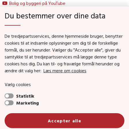
Bolig og byggeri på YouTube
Du bestemmer over dine data
Genveje
De tredjepartsservices, denne hjemmeside bruger, benytter
Social- og Boligministeriet
cookies til at indsamle oplysninger om dig til de forskellige
Job i Social- og Boligstyrelsen
formål, du ser herunder. Vælger du "Accepter alle", giver du
samtykke til at tredjepartsservices må lægge denne type
Puljer og tilskud
cookies hos dig. Du kan til- og fravælge formål herunder og
Nyhedsbreve
ændre dit valg her:
Læs mere om cookies
Indberet magtanvendelse
Vælg cookies
Social- og Boligstyrelsens nyheder som RSS feed
Statistik
Marketing
Social- og Boligstyrelsen • Tlf.: 72 42 37 00 •
info@sbst.dk
•
sikkermail
• EAN-nr.: 5798000354838 • CVR-nr.:
Accepter alle
26144698