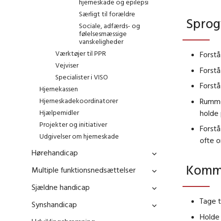
hjerneskade og epilepsi
Særligt til forældre
Sprog
Sociale, adfærds- og
følelsesmæssige
vanskeligheder
Værktøjer til PPR
Forstå
Vejviser
Forstå
Specialister i VISO
Forstå
Hjernekassen
Rumme 
Hjerneskadekoordinatorer
holde
Hjælpemidler
Projekter og initiativer
Forstå
Udgivelser om hjerneskade
ofte o
Hørehandicap
Komm
Multiple funktionsnedsættelser
Sjældne handicap
Tage t
Synshandicap
Holde 