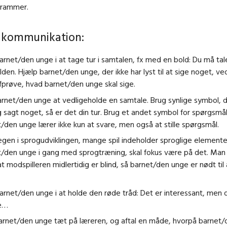
grammer.
i kommunikation:
arnet/den unge i at tage tur i samtalen, fx med en bold: Du må tal
lden. Hjælp barnet/den unge, der ikke har lyst til at sige noget, ved
afprøve, hvad barnet/den unge skal sige.
rnet/den unge at vedligeholde en samtale. Brug synlige symbol, de
g sagt noget, så er det din tur. Brug et andet symbol for spørgsmål
/den unge lærer ikke kun at svare, men også at stille spørgsmål.
egen i sprogudviklingen, mange spil indeholder sproglige elementer
/den unge i gang med sprogtræning, skal fokus være på det. Man 
at modspilleren midlertidig er blind, så barnet/den unge er nødt til 
arnet/den unge i at holde den røde tråd: Det er interessant, men 
ge…
arnet/den unge tæt på læreren, og aftal en måde, hvorpå barnet