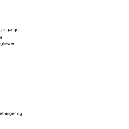
ogle gange
ig
igheder.
sætninger og