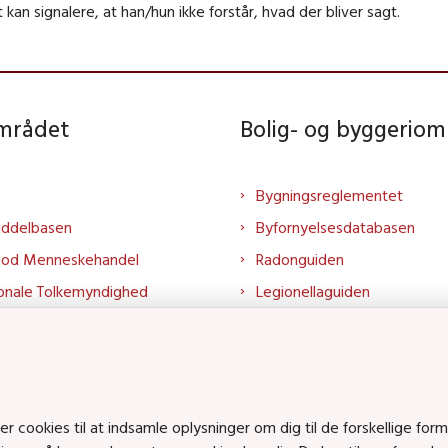
t kan signalere, at han/hun ikke forstår, hvad der bliver sagt.
området
Bolig- og byggeriom
Bygningsreglementet
iddelbasen
Byfornyelsesdatabasen
mod Menneskehandel
Radonguiden
onale Tolkemyndighed
Legionellaguiden
rtalen
Godkendt til drikkevand
talen
Kend din byggevare
mrådet på LinkedIn
Huslejenaevn.dk
mrådet på YouTube
Bolig og byggeri på Linked
cookies til at indsamle oplysninger om dig til de forskellige form