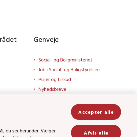
rådet
Genveje
Social- og Boligministeriet
Job i Social- og Boligstyrelsen
Puljer og tilskud
Nyhedsbreve
Indberet magtanvendelse
Social- og Boligstyrelsens nyheder
Accepter alle
som RSS feed
In
ål, du ser herunder. Vælger
Afvis alle