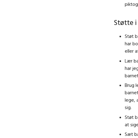
pikto
Støtte 
Støt b
har bo
eller 
Lær ba
har je
barnet
Brug l
barnet
lege, 
sig.
Støt b
at si
Sæt b