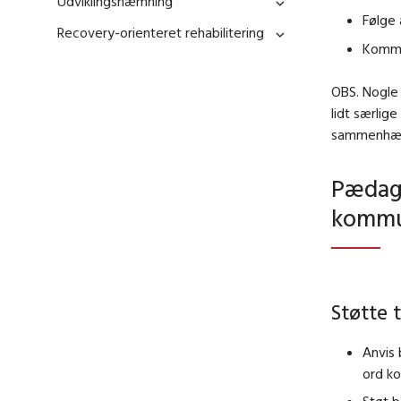
Udviklingshæmning
Følge 
Recovery-orienteret rehabilitering
Kommu
OBS. Nogle 
lidt særlig
sammenhæng 
Pædago
kommu
Støtte t
Anvis 
ord ko