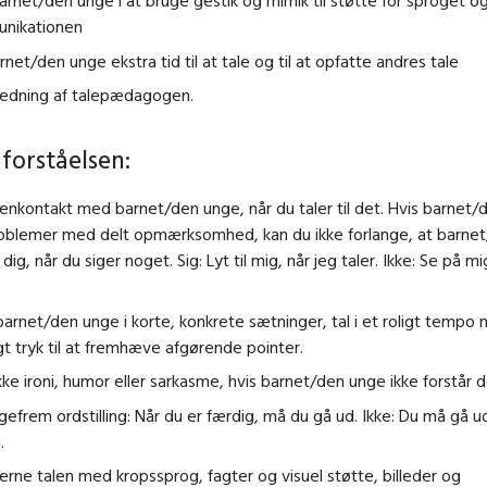
arnet/den unge i at bruge gestik og mimik til støtte for sproget o
nikationen
rnet/den unge ekstra tid til at tale og til at opfatte andres tale
ledning af talepædagogen.
 forståelsen:
enkontakt med barnet/den unge, når du taler til det. Hvis barnet
roblemer med delt opmærksomhed, kan du ikke forlange, at barne
 dig, når du siger noget. Sig: Lyt til mig, når jeg taler. Ikke: Se på mi
l barnet/den unge i korte, konkrete sætninger, tal i et roligt tempo
gt tryk til at fremhæve afgørende pointer.
kke ironi, humor eller sarkasme, hvis barnet/den unge ikke forstår d
igefrem ordstilling: Når du er færdig, må du gå ud. Ikke: Du må gå ud
.
erne talen med kropssprog, fagter og visuel støtte, billeder og