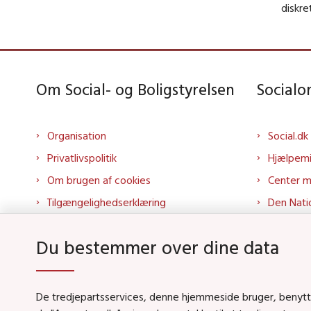
diskre
Om Social- og Boligstyrelsen
Social
Organisation
Social.dk
Privatlivspolitik
Hjælpem
Om brugen af cookies
Center 
Tilgængelighedserklæring
Den Nati
Presse
Tilbudspo
Du bestemmer over dine data
Kontakt os
Tolkepor
Whistleblowerordning
Socialo
About us
Socialo
De tredjepartsservices, denne hjemmeside bruger, benytter 