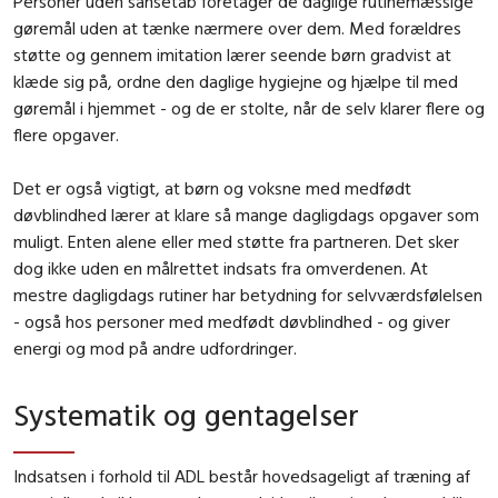
Personer uden sansetab foretager de daglige rutinemæssige
gøremål uden at tænke nærmere over dem. Med forældres
støtte og gennem imitation lærer seende børn gradvist at
klæde sig på, ordne den daglige hygiejne og hjælpe til med
gøremål i hjemmet - og de er stolte, når de selv klarer flere og
flere opgaver.
Det er også vigtigt, at børn og voksne med medfødt
døvblindhed lærer at klare så mange dagligdags opgaver som
muligt. Enten alene eller med støtte fra partneren. Det sker
dog ikke uden en målrettet indsats fra omverdenen. At
mestre dagligdags rutiner har betydning for selvværdsfølelsen
- også hos personer med medfødt døvblindhed - og giver
energi og mod på andre udfordringer.
Systematik og gentagelser
Indsatsen i forhold til ADL består hovedsageligt af træning af