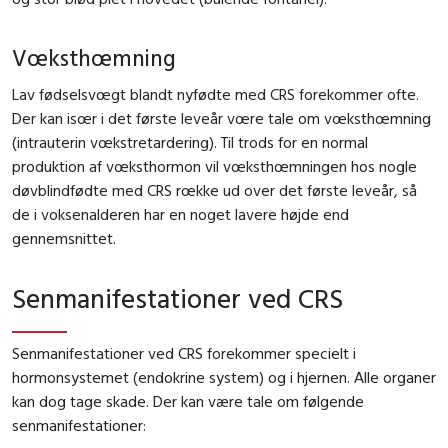
Vœksthœmning
Lav fødselsvœgt blandt nyfødte med CRS forekommer ofte.
Der kan isœr i det første leveår vœre tale om vœksthœmning
(intrauterin vœkstretardering). Til trods for en normal
produktion af vœksthormon vil vœksthœmningen hos nogle
døvblindfødte med CRS rœkke ud over det første leveår, så
de i voksenalderen har en noget lavere højde end
gennemsnittet.
Senmanifestationer ved CRS
Senmanifestationer ved CRS forekommer specielt i
hormonsystemet (endokrine system) og i hjernen. Alle organer
kan dog tage skade. Der kan være tale om følgende
senmanifestationer: