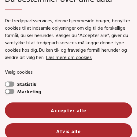
Genveje
De tredjepartsservices, denne hjemmeside bruger, benytter
Social- og Boligministeriet
cookies til at indsamle oplysninger om dig til de forskellige
formål, du ser herunder. Vælger du "Accepter alle", giver du
Job i Social- og Boligstyrelsen
samtykke til at tredjepartsservices må lægge denne type
Puljer og tilskud
cookies hos dig. Du kan til- og fravælge formål herunder og
Nyhedsbreve
ændre dit valg her:
Læs mere om cookies
Indberet magtanvendelse
Vælg cookies
Social- og Boligstyrelsens nyheder som RSS feed
Statistik
Marketing
Social- og Boligstyrelsen • Tlf.: 72 42 37 00 •
info@sbst.dk
•
sikkermail
Accepter alle
• EAN-nr.: 5798000354838 • CVR-nr.:
26144698
Primær adresse og reception: Lerchesgade 35, 5, 5000 Odense C •
Afvis alle
Bolig- og byggeriområdet: Holmens kanal 22, 1060 København K