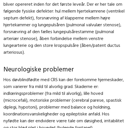
bliver opereret inden for det første leveår. Der er her tale om
følgende fysiske defekter: hul mellem hjertekamrene (ventrikel
septum defekt), forsnævring af klapperne mellem højre
hjertekammer og lungepulsåren (pulmonal valvulær stenose),
forsnævring af den fælles lungepulsårestamme (pulmonal
arteriær stenose), åben forbindelse mellem venstre
lungearterie og den store kropspulsåre (åben/patent ductus
arteriosus).
Neurologiske problemer
Hos døvblindfødte med CRS kan der forekomme hjerneskader,
som varierer fra mild til alvorlig grad. Skaderne er:
indlœringsproblemer (fra mild til alvorlig), lille hoved
(microcefali), motoriske problemer (cerebral parese, spastisk
diplegi, hypotoni), problemer med balance og holdning,
koordinationsvanskeligheder og epileptiske anfald. Hos
nyfødte kan der endvidere vœre tale om døsighed, irritabilitet
og stor blød plet i hovedet (bulende fontanel).