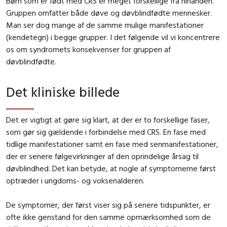
Børn som er født med CRS er meget forskellige fra hinanden.
Gruppen omfatter både døve og døvblindfødte mennesker.
Man ser dog mange af de samme mulige manifestationer
(kendetegn) i begge grupper. I det følgende vil vi koncentrere
os om syndromets konsekvenser for gruppen af
døvblindfødte.
Det kliniske billede
Det er vigtigt at gøre sig klart, at der er to forskellige faser,
som gør sig gældende i forbindelse med CRS. En fase med
tidlige manifestationer samt en fase med senmanifestationer,
der er senere følgevirkninger af den oprindelige årsag til
døvblindhed. Det kan betyde, at nogle af symptomerne først
optræder i ungdoms- og voksenalderen.
De symptomer, der først viser sig på senere tidspunkter, er
ofte ikke genstand for den samme opmærksomhed som de