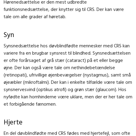
Hørenedsættelse er den mest udbredte
funktionsnedsættelse, der knytter sig til CRS. Der kan være
tale om alle grader af høretab.
Syn
Synsnedsættelse hos døvblindfødte mennesker med CRS kan
variere fra en brugbar synsrest til blindhed. Synsnedsættelsen
er ofte forårsaget af grå stær (cataract) på et eller begge
øjne. Der kan også være tale om nethindebetœndelse
(retinopati), ufrivillige øjenbevægelser (nystagmus), samt små
øjeæbler (mikroftalmi). Der kan i enkelte tilfœlde vœre tale om
synsnervesvind (optikus atrofi) og grøn stær (glaucom). Hos
nyfødte kan hornhinderne vœre uklare, men der er her tale om
et forbigående fænomen.
Hjerte
En del døvblindfødte med CRS fødes med hjertefejl, som ofte