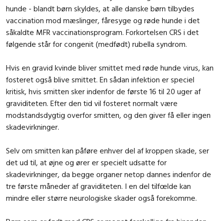
hunde - blandt børn skyldes, at alle danske børn tilbydes
vaccination mod mæslinger, fåresyge og røde hunde i det
såkaldte MFR vaccinationsprogram. Forkortelsen CRS i det
følgende står for congenit (medfødt) rubella syndrom.
Hvis en gravid kvinde bliver smittet med røde hunde virus, kan
fosteret også blive smittet. En sådan infektion er speciel
kritisk, hvis smitten sker indenfor de første 16 til 20 uger af
graviditeten. Efter den tid vil fosteret normalt være
modstandsdygtig overfor smitten, og den giver få eller ingen
skadevirkninger.
Selv om smitten kan påføre enhver del af kroppen skade, ser
det ud til, at øjne og ører er specielt udsatte for
skadevirkninger, da begge organer netop dannes indenfor de
tre første måneder af graviditeten. I en del tilfœlde kan
mindre eller større neurologiske skader også forekomme.