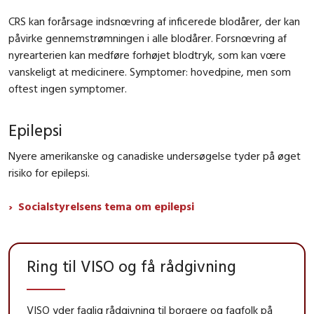
CRS kan forårsage indsnœvring af inficerede blodårer, der kan
påvirke gennemstrømningen i alle blodårer. Forsnœvring af
nyrearterien kan medføre forhøjet blodtryk, som kan vœre
vanskeligt at medicinere. Symptomer: hovedpine, men som
oftest ingen symptomer.
Epilepsi
Nyere amerikanske og canadiske undersøgelse tyder på øget
risiko for epilepsi.
Socialstyrelsens tema om epilepsi
Ring til VISO og få rådgivning
VISO yder faglig rådgivning til borgere og fagfolk på