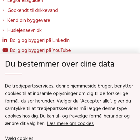
Legionellaguiden
Godkendt til drikkevand
Kend din byggevare
Huslejenaevn.dk
Bolig og byggeri på LinkedIn
Bolig og byggeri på YouTube
Du bestemmer over dine data
Genveje
De tredjepartsservices, denne hjemmeside bruger, benytter
Social- og Boligministeriet
cookies til at indsamle oplysninger om dig til de forskellige
Job i Social- og Boligstyrelsen
formål, du ser herunder. Vælger du "Accepter alle", giver du
samtykke til at tredjepartsservices må lægge denne type
Puljer og tilskud
cookies hos dig. Du kan til- og fravælge formål herunder og
Nyhedsbreve
ændre dit valg her:
Læs mere om cookies
Indberet magtanvendelse
Vælg cookies