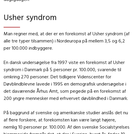
Usher syndrom
Man regner med, at der er en forekomst af Usher syndrom (af
alle tre typer tilsammen) i Nordeuropa på mellem 3,5 og 6,2
per 100.000 indbyggere.
En dansk undersøgelse fra 1997 viste en forekomst af Usher
syndrom i Danmark på 5 personer pr. 100.000, svarende til
omkring 270 personer. Det tidligere Videnscenter for
Døvblindblevne lavede i 1995 en demografisk undersøgelse i
det daværende Århus Amt, som pegede på en forekomst af
200 yngre mennesker med erhvervet døvblindhed i Danmark.
På baggrund af svenske og amerikanske studier anslås det nu
af flere forskere, at forekomsten kan være langt højere,
nemlig 10 personer pr. 100.000.
Af den svenske Socialstyrelses
hjemmeside fremgår det, at der i Sverige, hvert år, fødes 10