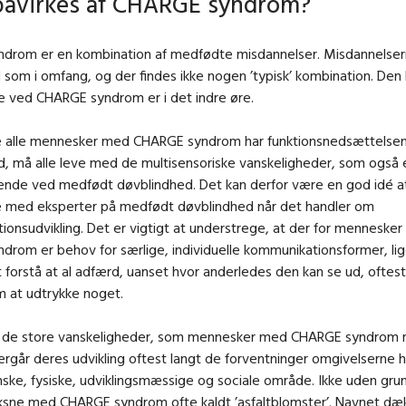
påvirkes af CHARGE syndrom?
drom er en kombination af medfødte misdannelser. Misdannelsern
al som i omfang, og der findes ikke nogen ’typisk’ kombination. Den
e ved CHARGE syndrom er i det indre øre.
e alle mennesker med CHARGE syndrom har funktionsnedsættelse
, må alle leve med de multisensoriske vanskeligheder, som også 
nde ved medfødt døvblindhed. Det kan derfor være en god idé a
 med eksperter på medfødt døvblindhed når det handler om
onsudvikling. Det er vigtigt at understrege, at der for menneske
drom er behov for særlige, individuelle kommunikationsformer, l
at forstå at al adfærd, uanset hvor anderledes den kan se ud, oftest
m at udtrykke noget.
for de store vanskeligheder, som mennesker med CHARGE syndrom 
rgår deres udvikling oftest langt de forventninger omgivelserne 
ske, fysiske, udviklingsmæssige og sociale område. Ikke uden grun
ksne med CHARGE syndrom ofte kaldt ’asfaltblomster’. Navnet dæk