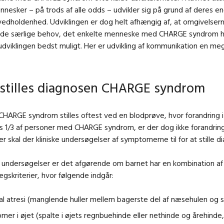
nnesker – på trods af alle odds – udvikler sig på grund af deres 
g vedholdenhed. Udviklingen er dog helt afhængig af, at omgivelsern
stå de særlige behov, det enkelte menneske med CHARGE syndrom h
udviklingen bedst muligt. Her er udvikling af kommunikation en meg
stilles diagnosen CHARGE syndrom
CHARGE syndrom stilles oftest ved en blodprøve, hvor forandring 
s 1/3 af personer med CHARGE syndrom, er der dog ikke forandrin
r skal der kliniske undersøgelser af symptomerne til for at stille d
ke undersøgelser er det afgørende om barnet har en kombination a
lægskriterier, hvor følgende indgår:
l atresi (manglende huller mellem bagerste del af næsehulen og 
mer i øjet (spalte i øjets regnbuehinde eller nethinde og årehinde