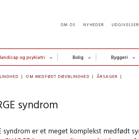
OM OS
NYHEDER
UDGIVELSE
Handicap og psykiatri
Bolig
Byggeri
LINDHED
OM MEDFØDT DØVBLINDHED
ÅRSAGER
GE syndrom
 syndrom er et meget komplekst medfødt sy