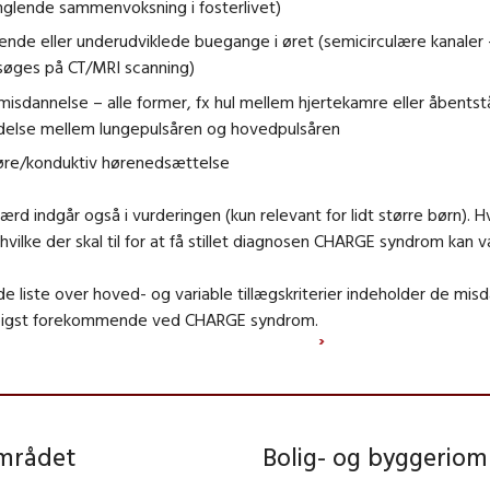
glende sammenvoksning i fosterlivet)
nde eller underudviklede buegange i øret (semicirculære kanaler 
søges på CT/MRI scanning)
misdannelse – alle former, fx hul mellem hjertekamre eller åbents
ndelse mellem lungepulsåren og hovedpulsåren
 øre/konduktiv hørenedsættelse
ærd indgår også i vurderingen (kun relevant for lidt større børn).
 hvilke der skal til for at få stillet diagnosen CHARGE syndrom kan v
 liste over hoved- og variable tillægskriterier indeholder de misd
pigst forekommende ved CHARGE syndrom.
området
Bolig- og byggeriom