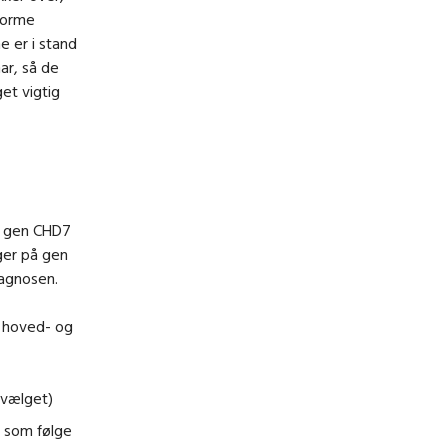
enorme
e er i stand
ar, så de
et vigtig
i gen CHD7
ger på gen
iagnosen.
f hoved- og
svælget)
, som følge