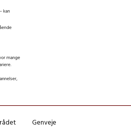
– kan
tående
 Hvor mange
ariere.
annelser,
rådet
Genveje