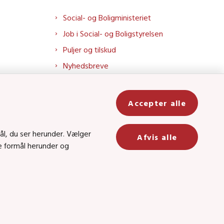
Social- og Boligministeriet
Job i Social- og Boligstyrelsen
Puljer og tilskud
Nyhedsbreve
Indberet magtanvendelse
Social- og Boligstyrelsens nyheder
Accepter alle
som RSS feed
In
ål, du ser herunder. Vælger
Afvis alle
ge formål herunder og
be
8 • CVR-nr.: 26144698
 kanal 22, 1060 København K