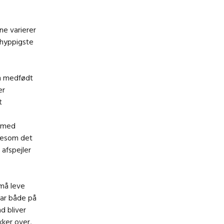
e varierer
 hyppigste
n medfødt
er
t
r med
igesom det
 afspejler
må leve
har både på
d bliver
ker over,