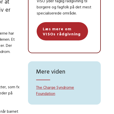
r at
VISO yder faglig rådgivning til
borgere og fagfolk på det mest
iv er
specialiserede område.
Læs mere om
erne har
VISOs rådgivning
denen. Et
er. Der
ndrom.
Mere viden
ter, som fx
The Charge Syndrome
neder på
Foundation
når barnet