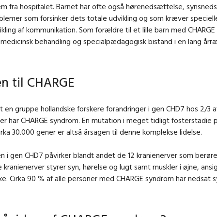
m fra hospitalet. Barnet har ofte også hørenedsættelse, synsned
lemer som forsinker dets totale udvikling og som kræver specielle 
vikling af kommunikation. Som forældre til et lille barn med CHARG
medicinsk behandling og specialpædagogisk bistand i en lang årr
n til CHARGE
t en gruppe hollandske forskere forandringer i gen CHD7 hos 2/3 a
er har CHARGE syndrom. En mutation i meget tidligt fosterstadie 
irka 30.000 gener er altså årsagen til denne komplekse lidelse.
n i gen CHD7 påvirker blandt andet de 12 kranienerver som berør
e kranienerver styrer syn, hørelse og lugt samt muskler i øjne, ansi
kke. Cirka 90 % af alle personer med CHARGE syndrom har nedsat 