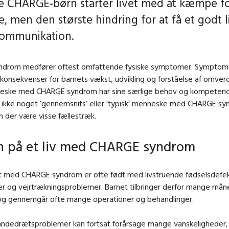
te CHARGE-børn starter livet med at kæmpe fo
, men den største hindring for at få et godt l
kommunikation.
drom medfører oftest omfattende fysiske symptomer. Symptom
konsekvenser for barnets vækst, udvikling og forståelse af omver
eske med CHARGE syndrom har sine særlige behov og kompetenc
å ikke noget ’gennemsnits’ eller ’typisk’ menneske med CHARGE sy
an der være visse fællestræk.
n på et liv med CHARGE syndrom
dt med CHARGE syndrom er ofte født med livstruende fødselsdefek
ser og vejrtrækningsproblemer. Barnet tilbringer derfor mange må
 og gennemgår ofte mange operationer og behandlinger.
åndedrætsproblemer kan fortsat forårsage mange vanskeligheder, 