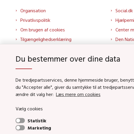
Organisation
Social.dk
Privatlivspolitik
Hjælpem
Om brugen af cookies
Center 
Tilgængelighedserklæring
Den Nati
Presse
Tilbudspo
Du bestemmer over dine data
Kontakt os
Tolkepor
Whistleblowerordning
Socialo
About us
Socialo
De tredjepartsservices, denne hjemmeside bruger, benytter 
du "Accepter alle", giver du samtykke til at tredjepartsse
Podcas
ændre dit valg her:
Læs mere om cookies
Vælg cookies
Social- og Boligstyrels
Statistik
Primær adresse og receptio
Marketing