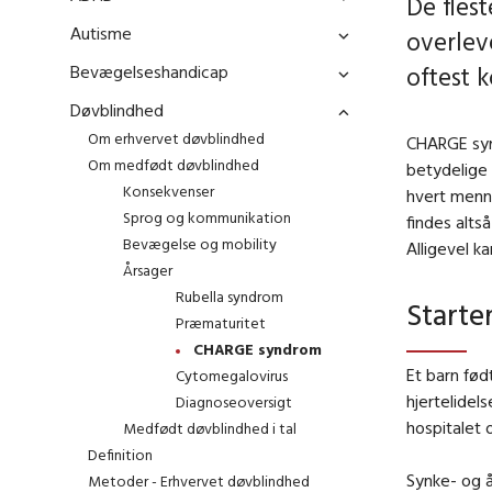
De fles
Autisme
overleve
Bevægelseshandicap
oftest 
Døvblindhed
Om erhvervet døvblindhed
CHARGE syn
Om medfødt døvblindhed
betydelige 
Konsekvenser
hvert menn
Sprog og kommunikation
findes alts
Bevægelse og mobility
Alligevel k
Årsager
Rubella syndrom
Starte
Præmaturitet
CHARGE syndrom
Et barn fø
Cytomegalovirus
hjertelidel
Diagnoseoversigt
hospitalet
Medfødt døvblindhed i tal
Definition
Synke- og 
Metoder - Erhvervet døvblindhed