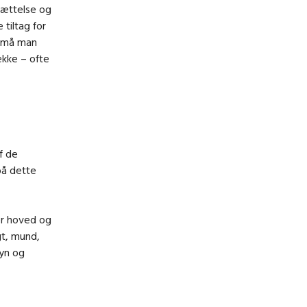
sættelse og
tiltag for
E må man
ække – ofte
f de
på dette
er hoved og
gt, mund,
syn og