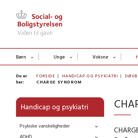
Børn
Unge
Voksne
Du er
FORSIDE
HANDICAP OG PSYKIATRI
DØVB
her:
CHARGE SYNDROM
CHAR
Handicap og psykiatri
Psykiske vanskeligheder
CHARGE
ADHD