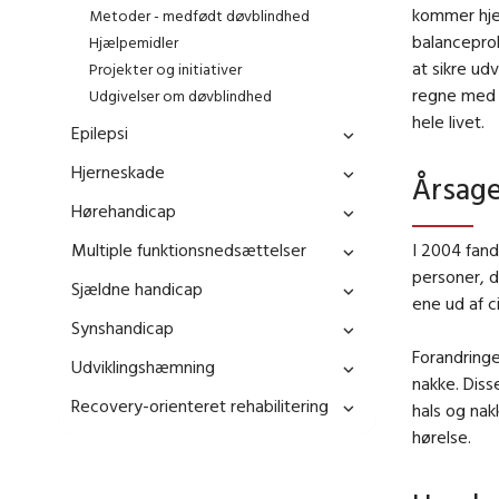
kommer hje
Metoder - medfødt døvblindhed
balanceprob
Hjælpemidler
at sikre ud
Projekter og initiativer
regne med 
Udgivelser om døvblindhed
hele livet.
Epilepsi
Hjerneskade
Årsage
Hørehandicap
Multiple funktionsnedsættelser
I 2004 fand
personer, d
Sjældne handicap
ene ud af c
Synshandicap
Forandringe
Udviklingshæmning
nakke. Diss
Recovery-orienteret rehabilitering
hals og na
hørelse.