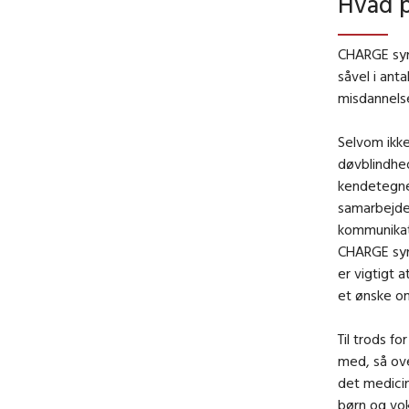
Hvad 
CHARGE syn
såvel i ant
misdannels
Selvom ikk
døvblindhed
kendetegne
samarbejde
kommunikati
CHARGE syn
er vigtigt 
et ønske o
Til trods 
med, så ove
det medicin
børn og vo