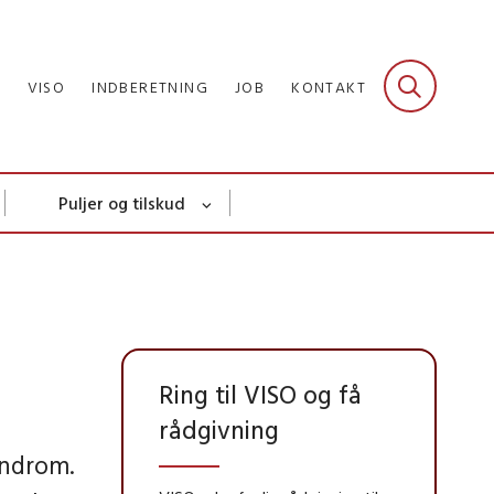
R
VISO
INDBERETNING
JOB
KONTAKT
Puljer og tilskud
Ring til VISO og få
rådgivning
ndrom.