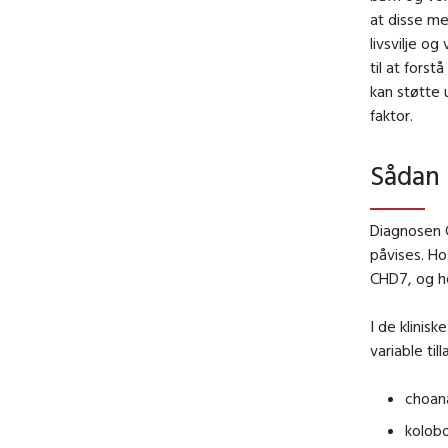
at disse me
livsvilje o
til at for
kan støtte 
faktor.
Sådan 
Diagnosen 
påvises. Ho
CHD7, og he
I de klinis
variable til
choana
kolobo