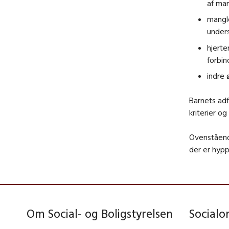
af man
mangle
under
hjerte
forbi
indre
Barnets adf
kriterier og
Ovenstående
der er hyp
Om Social- og Boligstyrelsen
Social