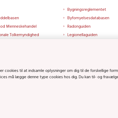
Bygningsreglementet
iddelbasen
Byfornyelsesdatabasen
mod Menneskehandel
Radonguiden
onale Tolkemyndighed
Legionellaguiden
rtalen
Godkendt til drikkevand
talen
Kend din byggevare
mrådet på LinkedIn
Huslejenaevn.dk
mrådet på YouTube
Bolig og byggeri på Linked
cookies til at indsamle oplysninger om dig til de forskellige form
rvices må lægge denne type cookies hos dig. Du kan til- og fravæl
Bolig og byggeri på YouTu
ts på SoundCloud
en • Tlf.: 72 42 37 00 •
info@sbst.dk
•
sikkermail
• EAN-nr.: 579800035483
n: Lerchesgade 35, 5, 5000 Odense C • Bolig- og byggeriområdet: Holmens