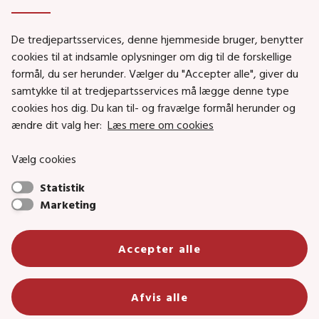
Genveje
De tredjepartsservices, denne hjemmeside bruger, benytter
Social- og Boligministeriet
cookies til at indsamle oplysninger om dig til de forskellige
formål, du ser herunder. Vælger du "Accepter alle", giver du
Job i Social- og Boligstyrelsen
samtykke til at tredjepartsservices må lægge denne type
Puljer og tilskud
cookies hos dig. Du kan til- og fravælge formål herunder og
Nyhedsbreve
ændre dit valg her:
Læs mere om cookies
Indberet magtanvendelse
Vælg cookies
Social- og Boligstyrelsens nyheder som RSS feed
Statistik
Marketing
Social- og Boligstyrelsen • Tlf.: 72 42 37 00 •
Accepter alle
info@sbst.dk
•
sikkermail
• EAN-nr.: 5798000354838 • CVR-nr.:
26144698
Primær adresse og reception: Lerchesgade 35, 5, 5000 Odense C •
Afvis alle
Bolig- og byggeriområdet: Holmens kanal 22, 1060 København K