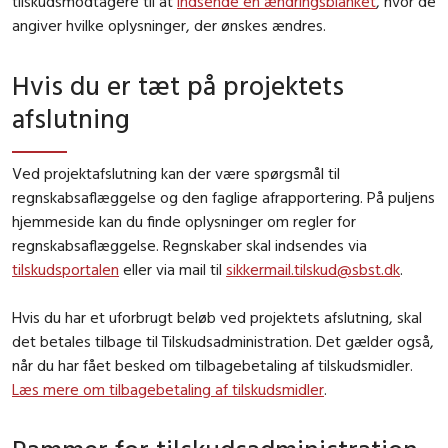
tilskudsmodtagere til at
indsende en ændringsblanket
, hvor de
angiver hvilke oplysninger, der ønskes ændres.
Hvis du er tæt på projektets
afslutning
Ved projektafslutning kan der være spørgsmål til
regnskabsaflæggelse og den faglige afrapportering. På puljens
hjemmeside kan du finde oplysninger om regler for
regnskabsaflæggelse. Regnskaber skal indsendes via
tilskudsportalen
eller via mail til
sikkermail.tilskud@sbst.dk
.
Hvis du har et uforbrugt beløb ved projektets afslutning, skal
det betales tilbage til Tilskudsadministration. Det gælder også,
når du har fået besked om tilbagebetaling af tilskudsmidler.
Læs mere om tilbagebetaling af tilskudsmidler
.