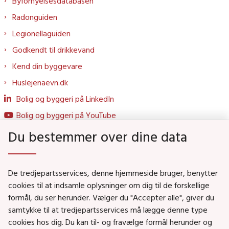
Byfornyelsesdatabasen
Radonguiden
Legionellaguiden
Godkendt til drikkevand
Kend din byggevare
Huslejenaevn.dk
Bolig og byggeri på LinkedIn
Bolig og byggeri på YouTube
Du bestemmer over dine data
Genveje
De tredjepartsservices, denne hjemmeside bruger, benytter
Social- og Boligministeriet
cookies til at indsamle oplysninger om dig til de forskellige
formål, du ser herunder. Vælger du "Accepter alle", giver du
Job i Social- og Boligstyrelsen
samtykke til at tredjepartsservices må lægge denne type
Puljer og tilskud
cookies hos dig. Du kan til- og fravælge formål herunder og