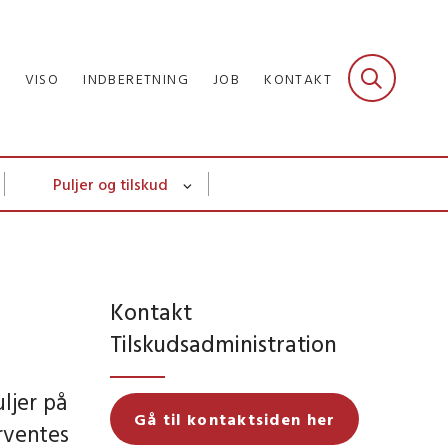
R
VISO
INDBERETNING
JOB
KONTAKT
Puljer og tilskud
Kontakt
Tilskudsadministration
ljer på
Gå til kontaktsiden her
orventes