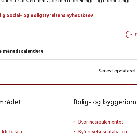
 siden for at være helt ajour med udmeldinger og udmøntninger.
dig Social- og Boligstyrelsens nyhedsbrev
F
re månedskalendere
Senest opdateret
området
Bolig- og byggeriom
Bygningsreglementet
iddelbasen
Byfornyelsesdatabasen