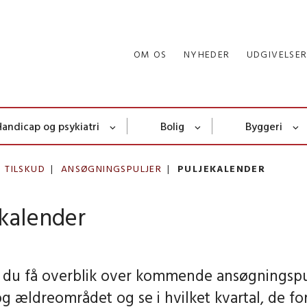
OM OS
NYHEDER
UDGIVELSE
Handicap og psykiatri
Bolig
Byggeri
 TILSKUD
ANSØGNINGSPULJER
PULJEKALENDER
ekalender
 du få overblik over kommende ansøgningspu
 og ældreområdet og se i hvilket kvartal, de f