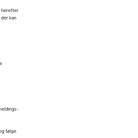
 herefter
, der kan
ke
meldings-
og følge