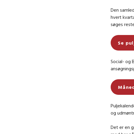
Den samlede
hvert kvart
søges reste
Se pul
Social- og 
ansøgningsp
Måned
Puljekalend
og udmøntni
Det er en g