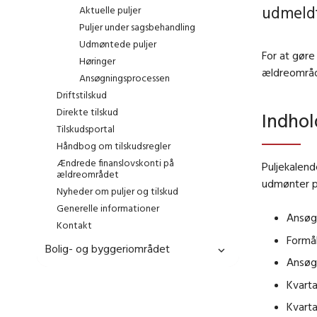
udmeld
Aktuelle puljer
Puljer under sagsbehandling
Udmøntede puljer
For at gøre
Høringer
ældreområde
Ansøgningsprocessen
Driftstilskud
Direkte tilskud
Indhol
Tilskudsportal
Håndbog om tilskudsregler
Ændrede finanslovskonti på
Puljekalend
ældreområdet
udmønter på
Nyheder om puljer og tilskud
Generelle informationer
Ansøgn
Kontakt
Formå
Bolig- og byggeriområdet
Ansøg
Kvarta
Kvarta