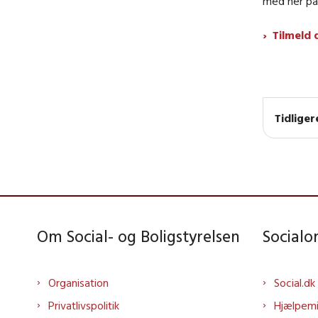
med her på
Tilmeld 
Tidlige
Om Social- og Boligstyrelsen
Social
Organisation
Social.dk
Privatlivspolitik
Hjælpem