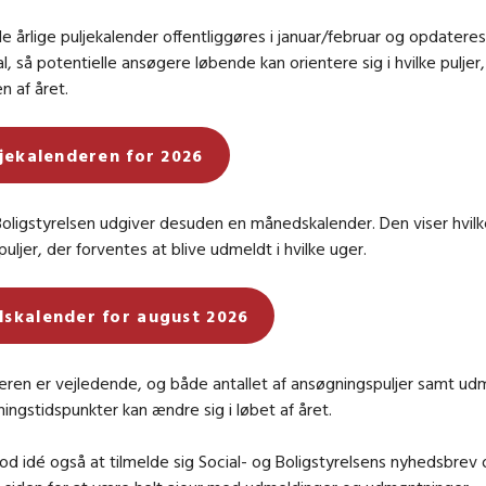
 årlige puljekalender offentliggøres i januar/februar og opdateres
al, så potentielle ansøgere løbende kan orientere sig i hvilke puljer
n af året
.
jekalenderen for 2026
Boligstyrelsen udgiver desuden en månedskalender. Den viser hvil
uljer, der forventes at blive udmeldt i hvilke uger.
skalender for august 2026
eren er vejledende, og både antallet af ansøgningspuljer samt ud
ngstidspunkter kan ændre sig i løbet af året.
od idé også at tilmelde sig Social- og Boligstyrelsens nyhedsbrev 