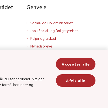
rådet
Genveje
Social- og Boligministeriet
Job i Social- og Boligstyrelsen
Puljer og tilskud
Nyhedsbreve
Indberet magtanvendelse
Social- og Boligstyrelsens nyheder
Accepter alle
som RSS feed
In
ål, du ser herunder. Vælger
Afvis alle
ge formål herunder og
be
8 • CVR-nr.: 26144698