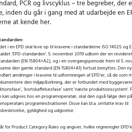
ndard, PCR og livscyklus – tre begreber, der 
e, inden du går i gang med at udarbejde en E
rne at kende her.
tandarden:
det i en EPD skal leve op til kravene i standarderne ISO 14025 og 
aldet ’EPD-standarden’. 5. november 2019 udkom der en revidere
tandarden (EN 15804+A2), og i en overgangsperiode frem til 5. n
kunne den gamle standard (EN 15804+A1) fortsat benyttes. Den ny
dført ændringer i kravene til udformningen af EPD’er, så de som
dokumentere den miljøpåvirkning, der er forbundet med byggevare
ktionsfase’, ’bortskaffelsesfase’ samt ’næste produktionssystem’. F
n kan udgives hos en programoperatør, skal den også følge den 
moperatørs programinstruktioner. Disse kan bl.a. omfatte krav til
sbeskrivelse, gyldighed og udgivelse.
år for Product Category Rules og angiver, hvilke regneregler EPD’e