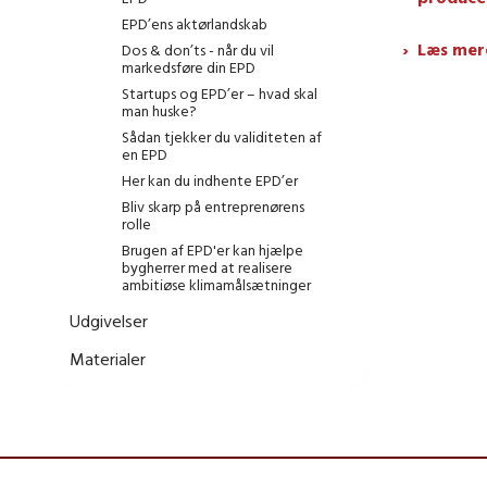
EPD’ens aktørlandskab
Læs mere
Dos & don’ts - når du vil
markedsføre din EPD
Startups og EPD’er – hvad skal
man huske?
Sådan tjekker du validiteten af
en EPD
Her kan du indhente EPD’er
Bliv skarp på entreprenørens
rolle
Brugen af EPD'er kan hjælpe
bygherrer med at realisere
ambitiøse klimamålsætninger
Udgivelser
Materialer