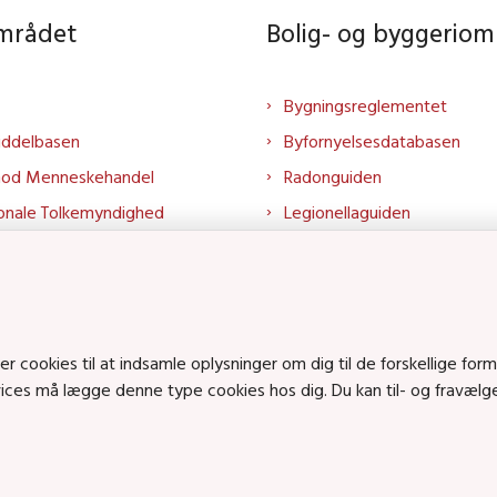
området
Bolig- og byggeriom
Bygningsreglementet
iddelbasen
Byfornyelsesdatabasen
mod Menneskehandel
Radonguiden
onale Tolkemyndighed
Legionellaguiden
rtalen
Godkendt til drikkevand
talen
Kend din byggevare
mrådet på LinkedIn
Huslejenaevn.dk
mrådet på YouTube
Bolig og byggeri på Linked
cookies til at indsamle oplysninger om dig til de forskellige form
rvices må lægge denne type cookies hos dig. Du kan til- og fravæl
Bolig og byggeri på YouTu
ts på SoundCloud
en • Tlf.: 72 42 37 00 •
info@sbst.dk
•
sikkermail
• EAN-nr.: 579800035483