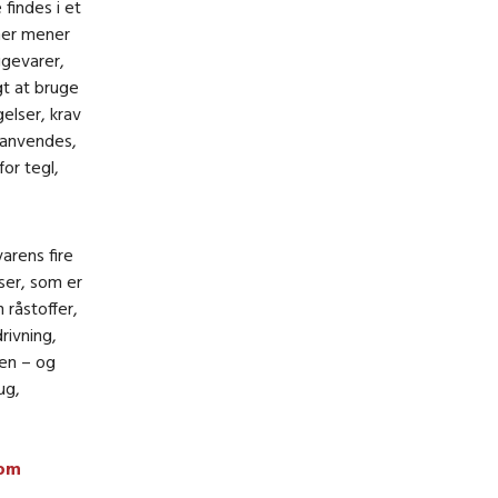
 findes i et
 her mener
ggevarer,
gt at bruge
elser, krav
l anvendes,
or tegl,
arens fire
ser, som er
 råstoffer,
rivning,
sen – og
ug,
som