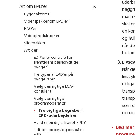
udarbe
Alt om EPD'er
baggru
Byggeaktører
man i
Videnspakker om EPD'er
skal e
FAQ'er
en kom
Videoproduktioner
og hvi
Slidepakker
når de
Artikler
beton-
EDP’er er centrale for
Livscy
fremtidens bæredygtige
byggeri
Når de
Tre typer af EPD’er på
livscy
byggevarer
obliga
Vælg den rigtige LCA-
transp
konsulent
transp
Vælg den rigtige
programoperatør
som de
Tre vigtige begreber i
genan
EPD-udarbejdelsen
Hvad er en digitaliseret EPD?
Læs mer
Lidt om proces og pris på en
producen
EPD