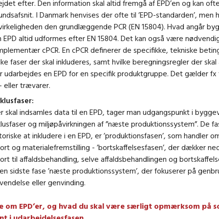
jdet efter. Den information skal altid fremgå af EPD’en og kan ofte
ndsafsnit. I Danmark henvises der ofte til ’EPD-standarden’, men
 virkeligheden den grundlæggende PCR (EN 15804). Hvad angår by
n EPD altid udformes efter EN 15804. Det kan også være nødvendi
plementær cPCR. En cPCR definerer de specifikke, tekniske beting
lke faser der skal inkluderes, samt hvilke beregningsregler der ska
r udarbejdes en EPD for en specifik produktgruppe. Det gælder fx f
 eller trævarer.
klusfaser:
r skal indsamles data til en EPD, tager man udgangspunkt i byggev
klusfaser og miljøpåvirkningen af ”næste produktionssystem”. De fa
toriske at inkludere i en EPD, er ’produktionsfasen’, som handler om
ort og materialefremstilling - ’bortskaffelsesfasen’, der dækker ned
ort til affaldsbehandling, selve affaldsbehandlingen og bortskaffel
n sidste fase ’næste produktionssystem’, der fokuserer på genbr
vendelse eller genvinding.
e om EPD’er, og hvad du skal være særligt opmærksom på 
t i udarbejdelsesfasen