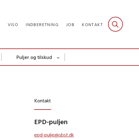
R
VISO
INDBERETNING
JOB
KONTAKT
Puljer og tilskud
Kontakt
EPD-puljen
epd-pulje@sbst.dk