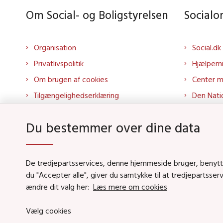
Om Social- og Boligstyrelsen
Social
Organisation
Social.dk
Privatlivspolitik
Hjælpem
Om brugen af cookies
Center 
Tilgængelighedserklæring
Den Nati
Presse
Tilbudspo
Du bestemmer over dine data
Kontakt os
Tolkepor
Whistleblowerordning
Socialo
About us
Socialo
De tredjepartsservices, denne hjemmeside bruger, benytter 
du "Accepter alle", giver du samtykke til at tredjepartsse
Podcas
ændre dit valg her:
Læs mere om cookies
Vælg cookies
Social- og Boligstyrels