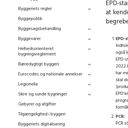
EPD-sta
Byggeriets regler
at kend
Byggepolitik
begrebe
Byggesagsbehandling
Byggevarer
EPD-s
Indhol
Helhedsorienteret
også k
bygningsreglement
EPD-s
Bæredygtigt byggeri
2022 
har me
Eurocodes og nationale annekser
skal 
Legionella
’produ
EPD’e
Sikre og sunde bygninger
progra
Gebyrer og afgifter
formål
Tilgængelighed i byggeri
PCR:
PCR st
Byggeriets digitalisering