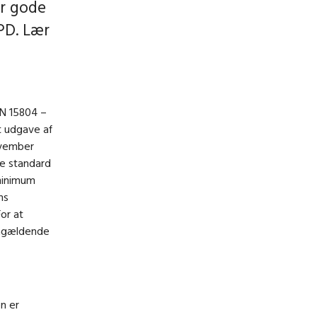
er gode
PD. Lær
EN 15804 –
t udgave af
ovember
e standard
 minimum
ns
or at
pågældende
n er