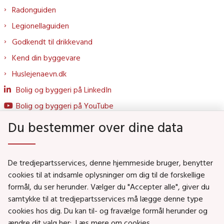
Radonguiden
Legionellaguiden
Godkendt til drikkevand
Kend din byggevare
Huslejenaevn.dk
Bolig og byggeri på LinkedIn
Bolig og byggeri på YouTube
Du bestemmer over dine data
Genveje
De tredjepartsservices, denne hjemmeside bruger, benytter
Social- og Boligministeriet
cookies til at indsamle oplysninger om dig til de forskellige
Job i Social- og Boligstyrelsen
formål, du ser herunder. Vælger du "Accepter alle", giver du
samtykke til at tredjepartsservices må lægge denne type
Puljer og tilskud
cookies hos dig. Du kan til- og fravælge formål herunder og
Nyhedsbreve
ændre dit valg her:
Læs mere om cookies