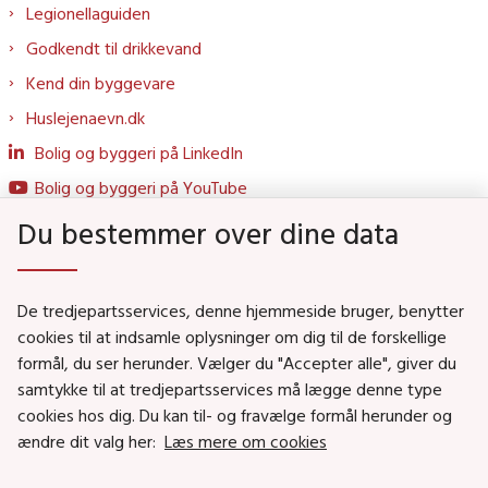
Legionellaguiden
Godkendt til drikkevand
Kend din byggevare
Huslejenaevn.dk
Bolig og byggeri på LinkedIn
Bolig og byggeri på YouTube
Du bestemmer over dine data
Genveje
De tredjepartsservices, denne hjemmeside bruger, benytter
Social- og Boligministeriet
cookies til at indsamle oplysninger om dig til de forskellige
formål, du ser herunder. Vælger du "Accepter alle", giver du
Job i Social- og Boligstyrelsen
samtykke til at tredjepartsservices må lægge denne type
Puljer og tilskud
cookies hos dig. Du kan til- og fravælge formål herunder og
Nyhedsbreve
ændre dit valg her:
Læs mere om cookies
Indberet magtanvendelse