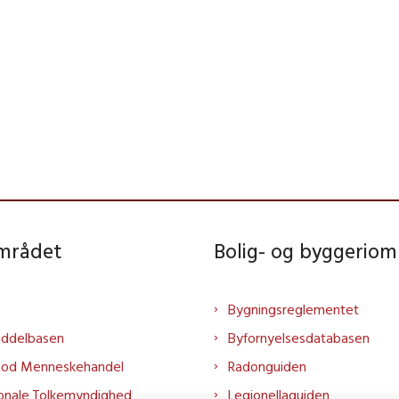
området
Bolig- og byggeriom
Bygningsreglementet
iddelbasen
Byfornyelsesdatabasen
mod Menneskehandel
Radonguiden
onale Tolkemyndighed
Legionellaguiden