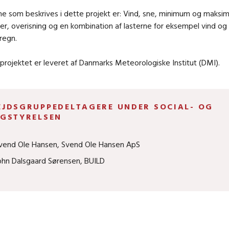
ne som beskrives i dette projekt er: Vind, sne, minimum og maks
r, overisning og en kombination af lasterne for eksempel vind og
eregn.
 projektet er leveret af Danmarks Meteorologiske Institut (DMI).
EJDSGRUPPEDELTAGERE UNDER SOCIAL- OG
IGSTYRELSEN
vend Ole Hansen, Svend Ole Hansen ApS
ohn Dalsgaard Sørensen, BUILD