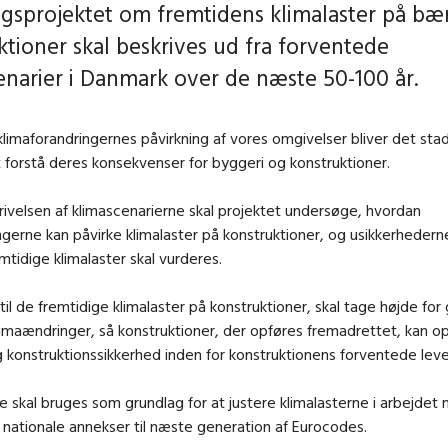
gsprojektet om fremtidens klimalaster på b
ktioner skal beskrives ud fra forventede
enarier i Danmark over de næste 50-100 år.
klimaforandringernes påvirkning af vores omgivelser bliver det sta
t forstå deres konsekvenser for byggeri og konstruktioner.
rivelsen af klimascenarierne skal projektet undersøge, hvordan
gerne kan påvirke klimalaster på konstruktioner, og usikkerheder
tidige klimalaster skal vurderes.
til de fremtidige klimalaster på konstruktioner, skal tage højde for
limaændringer, så konstruktioner, der opføres fremadrettet, kan o
ig konstruktionssikkerhed inden for konstruktionens forventede leve
e skal bruges som grundlag for at justere klimalasterne i arbejdet
ationale annekser til næste generation af Eurocodes.