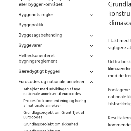
Grundla
eller byggeri-området
konstru
Byggeriets regler
klimasc
Byggepolitik
Byggesagsbehandling
I takt med 
Byggevarer
vigtigere a
Helhedsorienteret
bygningsreglement
Ud fra besk
klimaændrin
Bæredygtigt byggeri
med de frem
Eurocodes og nationale annekser
Arbejdet med udviklingen af nye
Forslagene 
nationale annekser til eurocodes
nationale k
Proces for kommentering og høring
tilstrækkel
af nationale annekser
Grundlagsprojekt om Grønt Tjek af
Eurocodes
Resultatern
Grundlagsprojekt om sikkerhed
kommende n