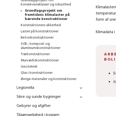
Grundlagsprojekt om
konsekvensklasser og robusthed
Klimalaster
Grundlagsprojekt om
temperature
fremtidens klimalaster på
bærende konstruktioner
form af sn
Konstruktioners sikkerhed
Laster på konstruktioner
Klimadata i
Betonkonstruktioner
Stål-, komposit og
aluminiumskonstruktioner
ARB
Trækonstruktioner
BOL
Murværkskonstruktioner
Geoteknik
Glas i konstruktioner
S
Øvrige materialer og konstruktioner
J
Legionella
Sikre og sunde bygninger
Gebyrer og afgifter
Tilgængelighed i byggeri