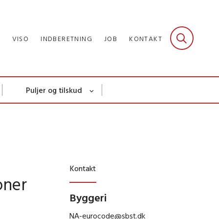
R
VISO
INDBERETNING
JOB
KONTAKT
Puljer og tilskud
Kontakt
oner
Byggeri
NA-eurocode@sbst.dk