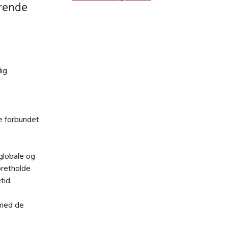
ærende
dig
ne forbundet
 globale og
pretholde
tid.
 med de