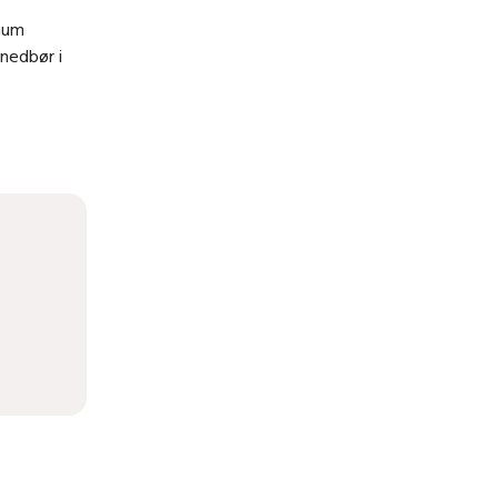
imum
 nedbør i