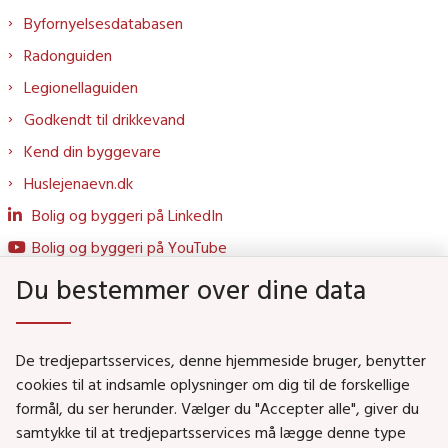
Byfornyelsesdatabasen
Radonguiden
Legionellaguiden
Godkendt til drikkevand
Kend din byggevare
Huslejenaevn.dk
Bolig og byggeri på LinkedIn
Bolig og byggeri på YouTube
Du bestemmer over dine data
Genveje
De tredjepartsservices, denne hjemmeside bruger, benytter
Social- og Boligministeriet
cookies til at indsamle oplysninger om dig til de forskellige
formål, du ser herunder. Vælger du "Accepter alle", giver du
Job i Social- og Boligstyrelsen
samtykke til at tredjepartsservices må lægge denne type
Puljer og tilskud