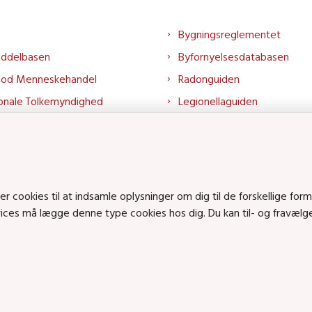
Bygningsreglementet
iddelbasen
Byfornyelsesdatabasen
mod Menneskehandel
Radonguiden
onale Tolkemyndighed
Legionellaguiden
rtalen
Godkendt til drikkevand
talen
Kend din byggevare
mrådet på LinkedIn
Huslejenaevn.dk
mrådet på YouTube
Bolig og byggeri på Linked
cookies til at indsamle oplysninger om dig til de forskellige form
rvices må lægge denne type cookies hos dig. Du kan til- og fravæl
Bolig og byggeri på YouTu
ts på SoundCloud
en • Tlf.: 72 42 37 00 •
info@sbst.dk
•
sikkermail
• EAN-nr.: 579800035483
n: Lerchesgade 35, 5, 5000 Odense C • Bolig- og byggeriområdet: Holmens