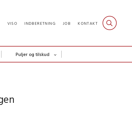
R
VISO
INDBERETNING
JOB
KONTAKT
Puljer og tilskud
egen