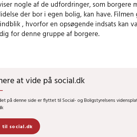
viser nogle af de udfordringer, som borgere
lidelse der bor i egen bolig, kan have. Filmen 
 indblik , hvorfor en opsøgende indsats kan v
ig for denne gruppe af borgere.
mere at vide på social.dk
det på denne side er flyttet til Social- og Boligstyrelsens videnspl
dk
 til social.dk