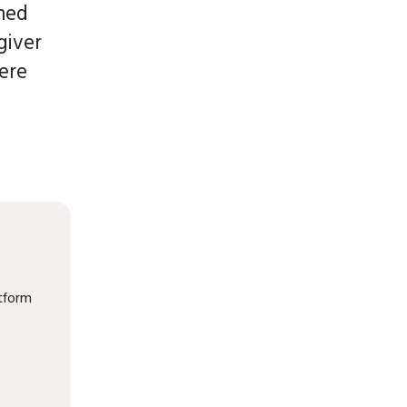
 med
giver
ære
atform