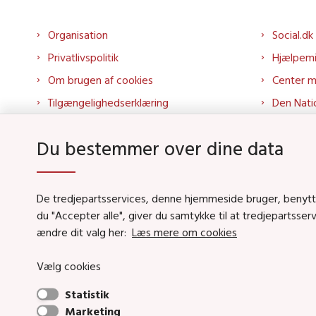
Organisation
Social.dk
Privatlivspolitik
Hjælpem
Om brugen af cookies
Center 
Tilgængelighedserklæring
Den Nati
Presse
Tilbudspo
Du bestemmer over dine data
Kontakt os
Tolkepor
Whistleblowerordning
Socialo
About us
Socialo
De tredjepartsservices, denne hjemmeside bruger, benytter 
du "Accepter alle", giver du samtykke til at tredjepartsse
Podcas
ændre dit valg her:
Læs mere om cookies
Vælg cookies
Social- og Boligstyrels
Statistik
Primær adresse og receptio
Marketing