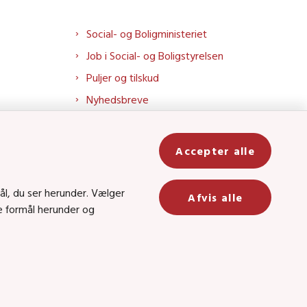
Social- og Boligministeriet
Job i Social- og Boligstyrelsen
Puljer og tilskud
Nyhedsbreve
Indberet magtanvendelse
Social- og Boligstyrelsens nyheder
Accepter alle
som RSS feed
In
ål, du ser herunder. Vælger
Afvis alle
ge formål herunder og
be
8 • CVR-nr.: 26144698
 kanal 22, 1060 København K