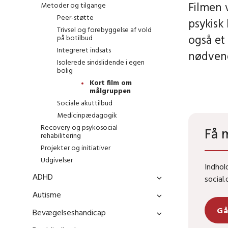
Filmen 
Metoder og tilgange
Peer-støtte
psykisk 
Trivsel og forebyggelse af vold
også et
på botilbud
Integreret indsats
nødvend
Isolerede sindslidende i egen
bolig
Kort film om
målgruppen
Sociale akuttilbud
Medicinpædagogik
Recovery og psykosocial
Få 
rehabilitering
Projekter og initiativer
Udgivelser
Indhol
ADHD
social.
Autisme
Gå
Bevægelseshandicap