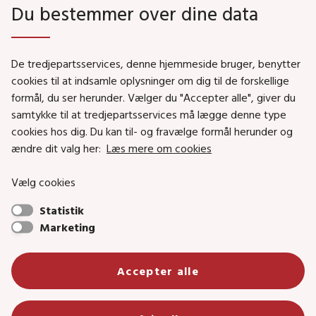
Du bestemmer over dine data
Genveje
De tredjepartsservices, denne hjemmeside bruger, benytter
Social- og Boligministeriet
cookies til at indsamle oplysninger om dig til de forskellige
formål, du ser herunder. Vælger du "Accepter alle", giver du
Job i Social- og Boligstyrelsen
samtykke til at tredjepartsservices må lægge denne type
Puljer og tilskud
cookies hos dig. Du kan til- og fravælge formål herunder og
Nyhedsbreve
ændre dit valg her:
Læs mere om cookies
Indberet magtanvendelse
Vælg cookies
Social- og Boligstyrelsens nyheder som RSS feed
Statistik
Marketing
Social- og Boligstyrelsen • Tlf.: 72 42 37 00 •
Accepter alle
info@sbst.dk
•
sikkermail
• EAN-nr.: 5798000354838 • CVR-nr.:
26144698
Primær adresse og reception: Lerchesgade 35, 5, 5000 Odense C •