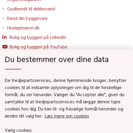
Godkendt til drikkevand
Kend din byggevare
Huslejenaevn.dk
Bolig og byggeri på LinkedIn
Bolig og byggeri på YouTube
Du bestemmer over dine data
Genveje
De tredjepartsservices, denne hjemmeside bruger, benytter
Social- og Boligministeriet
cookies til at indsamle oplysninger om dig til de forskellige
formål, du ser herunder. Vælger du "Accepter alle", giver du
Job i Social- og Boligstyrelsen
samtykke til at tredjepartsservices må lægge denne type
Puljer og tilskud
cookies hos dig. Du kan til- og fravælge formål herunder og
Nyhedsbreve
ændre dit valg her:
Læs mere om cookies
Indberet magtanvendelse
Vælg cookies