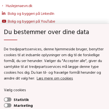
Huslejenaevn.dk
Bolig og byggeri på LinkedIn
Bolig og byggeri på YouTube
Du bestemmer over dine data
Genveje
De tredjepartsservices, denne hjemmeside bruger, benytter
Social- og Boligministeriet
cookies til at indsamle oplysninger om dig til de forskellige
Job i Social- og Boligstyrelsen
formål, du ser herunder. Vælger du "Accepter alle", giver du
samtykke til at tredjepartsservices må lægge denne type
Puljer og tilskud
cookies hos dig. Du kan til- og fravælge formål herunder og
Nyhedsbreve
ændre dit valg her:
Læs mere om cookies
Indberet magtanvendelse
Vælg cookies
Social- og Boligstyrelsens nyheder som RSS feed
Statistik
Marketing