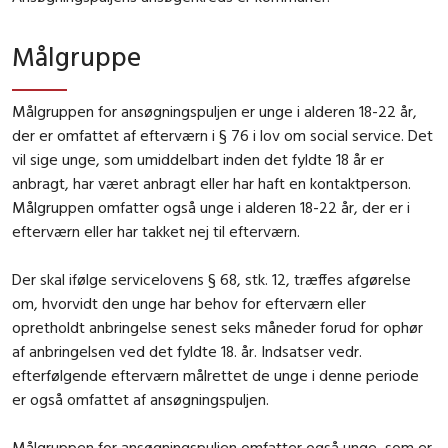
Målgruppe
Målgruppen for ansøgningspuljen er unge i alderen 18-22 år,
der er omfattet af efterværn i § 76 i lov om social service. Det
vil sige unge, som umiddelbart inden det fyldte 18 år er
anbragt, har været anbragt eller har haft en kontaktperson.
Målgruppen omfatter også unge i alderen 18-22 år, der er i
efterværn eller har takket nej til efterværn.
Der skal ifølge servicelovens § 68, stk. 12, træffes afgørelse
om, hvorvidt den unge har behov for efterværn eller
opretholdt anbringelse senest seks måneder forud for ophør
af anbringelsen ved det fyldte 18. år. Indsatser vedr.
efterfølgende efterværn målrettet de unge i denne periode
er også omfattet af ansøgningspuljen.
Målgruppen for ansøgningspuljen omfatter også unge, som er