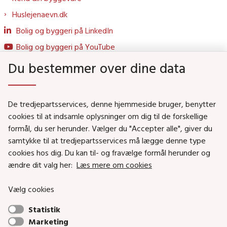
Huslejenaevn.dk
Bolig og byggeri på LinkedIn
Bolig og byggeri på YouTube
Du bestemmer over dine data
Genveje
De tredjepartsservices, denne hjemmeside bruger, benytter
Social- og Boligministeriet
cookies til at indsamle oplysninger om dig til de forskellige
formål, du ser herunder. Vælger du "Accepter alle", giver du
Job i Social- og Boligstyrelsen
samtykke til at tredjepartsservices må lægge denne type
Puljer og tilskud
cookies hos dig. Du kan til- og fravælge formål herunder og
Nyhedsbreve
ændre dit valg her:
Læs mere om cookies
Indberet magtanvendelse
Vælg cookies
Social- og Boligstyrelsens nyheder som RSS feed
Statistik
Marketing