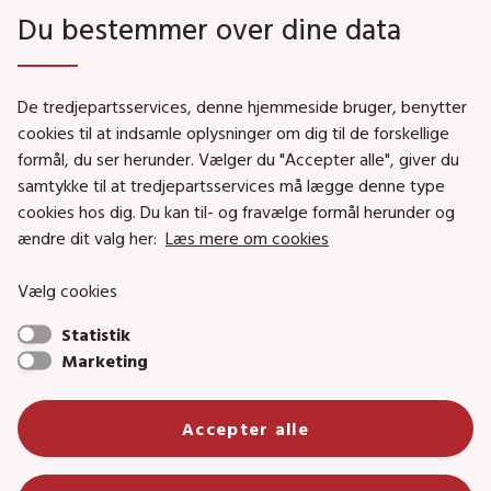
Du bestemmer over dine data
Genveje
De tredjepartsservices, denne hjemmeside bruger, benytter
Social- og Boligministeriet
cookies til at indsamle oplysninger om dig til de forskellige
formål, du ser herunder. Vælger du "Accepter alle", giver du
Job i Social- og Boligstyrelsen
samtykke til at tredjepartsservices må lægge denne type
Puljer og tilskud
cookies hos dig. Du kan til- og fravælge formål herunder og
Nyhedsbreve
ændre dit valg her:
Læs mere om cookies
Indberet magtanvendelse
Vælg cookies
Social- og Boligstyrelsens nyheder som RSS feed
Statistik
Marketing
Social- og Boligstyrelsen • Tlf.: 72 42 37 00 •
Accepter alle
info@sbst.dk
•
sikkermail
• EAN-nr.: 5798000354838 • CVR-nr.:
26144698
Primær adresse og reception: Lerchesgade 35, 5, 5000 Odense C •