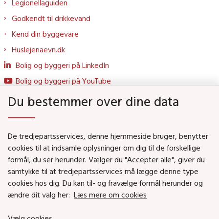
Legionellaguiden
Godkendt til drikkevand
Kend din byggevare
Huslejenaevn.dk
Bolig og byggeri på LinkedIn
Bolig og byggeri på YouTube
Du bestemmer over dine data
Genveje
De tredjepartsservices, denne hjemmeside bruger, benytter
Social- og Boligministeriet
cookies til at indsamle oplysninger om dig til de forskellige
formål, du ser herunder. Vælger du "Accepter alle", giver du
Job i Social- og Boligstyrelsen
samtykke til at tredjepartsservices må lægge denne type
Puljer og tilskud
cookies hos dig. Du kan til- og fravælge formål herunder og
Nyhedsbreve
ændre dit valg her:
Læs mere om cookies
Indberet magtanvendelse
Vælg cookies