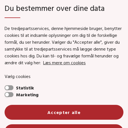
Du bestemmer over dine data
Genveje
De tredjepartsservices, denne hjemmeside bruger, benytter
Social- og Boligministeriet
cookies til at indsamle oplysninger om dig til de forskellige
formål, du ser herunder. Vælger du "Accepter alle", giver du
Job i Social- og Boligstyrelsen
samtykke til at tredjepartsservices må lægge denne type
Puljer og tilskud
cookies hos dig. Du kan til- og fravælge formål herunder og
Nyhedsbreve
ændre dit valg her:
Læs mere om cookies
Indberet magtanvendelse
Vælg cookies
Social- og Boligstyrelsens nyheder som RSS feed
Statistik
Marketing
Social- og Boligstyrelsen • Tlf.: 72 42 37 00 •
Accepter alle
info@sbst.dk
•
sikkermail
• EAN-nr.: 5798000354838 • CVR-nr.:
26144698
Primær adresse og reception: Lerchesgade 35, 5, 5000 Odense C •