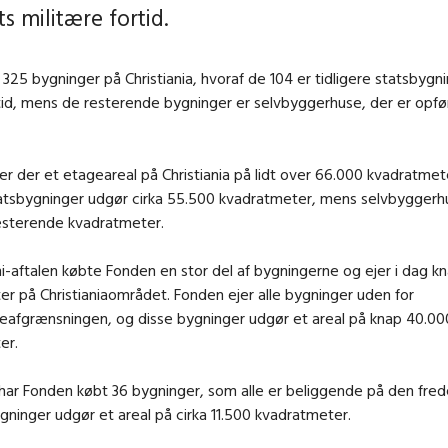
s militære fortid.
a 325 bygninger på Christiania, hvoraf de 104 er tidligere statsbygni
tid, mens de resterende bygninger er selvbyggerhuse, der er opfør
er der et etageareal på Christiania på lidt over 66.000 kvadratmet
statsbygninger udgør cirka 55.500 kvadratmeter, mens selvbygger
esterende kvadratmeter.
i-aftalen købte Fonden en stor del af bygningerne og ejer i dag k
r på Christianiaområdet. Fonden ejer alle bygninger uden for
deafgrænsningen, og disse bygninger udgør et areal på knap 40.00
er.
ar Fonden købt 36 bygninger, som alle er beliggende på den fred
gninger udgør et areal på cirka 11.500 kvadratmeter.