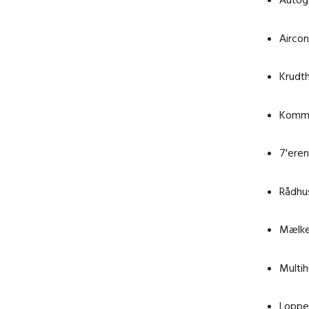
Aircon
Krudth
Komma
7'eren
Rådhu
Mælke
Multi
Loppe