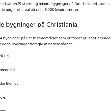
 fortsat en 19 større og mindre bygninger på fortidsmindet, som udl
de udgør et areal på cirka 6.000 kvadratmeter.
e bygninger på Christiania
14 bygninger på Christianiaområdet som er fredet grundet området
fredede bygninger fremgår af nedenstående.
rå Hal
rønne hal
ske Blomst
kolen
ena