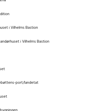
dition
uset i Vilhelms Bastion
ndørhuset i Vilhelms Bastion
set
bøttens-port/landetat
huset
bygningen