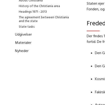
About Christiania
Staten ejer
History of the Christiania area
Fonden, og 
Headings 1971 - 2013
The agreement between Christiania
and the state
Freded
State tasks
Udgivelser
Der findes 
fortid. De 
Materialer
Nyheder
Den G
Den G
Kosmi
Fakirs
Autog