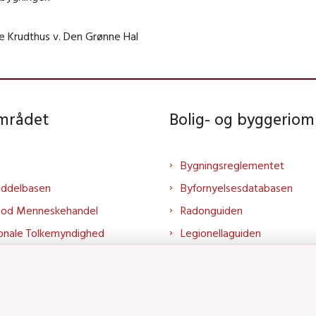
lle Krudthus v. Den Grønne Hal
området
Bolig- og byggeriom
Bygningsreglementet
iddelbasen
Byfornyelsesdatabasen
mod Menneskehandel
Radonguiden
onale Tolkemyndighed
Legionellaguiden
rtalen
Godkendt til drikkevand
talen
Kend din byggevare
mrådet på LinkedIn
Huslejenaevn.dk