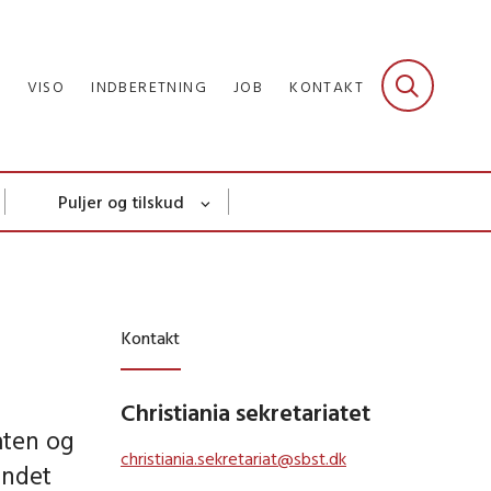
R
VISO
INDBERETNING
JOB
KONTAKT
Puljer og tilskud
Kontakt
Christiania sekretariatet
aten og
christiania.sekretariat@sbst.dk
undet