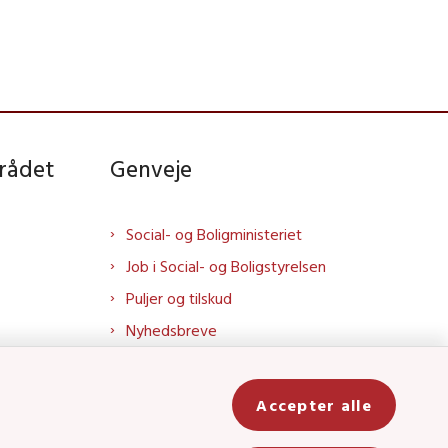
rådet
Genveje
Social- og Boligministeriet
Job i Social- og Boligstyrelsen
Puljer og tilskud
Nyhedsbreve
Indberet magtanvendelse
Social- og Boligstyrelsens nyheder
Accepter alle
som RSS feed