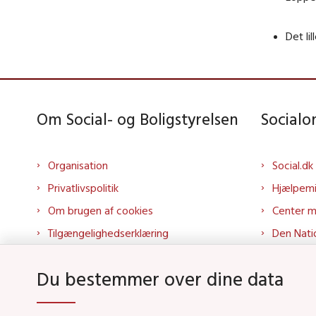
Det li
Om Social- og Boligstyrelsen
Social
Organisation
Social.dk
Privatlivspolitik
Hjælpem
Om brugen af cookies
Center 
Tilgængelighedserklæring
Den Nati
Presse
Tilbudspo
Du bestemmer over dine data
Kontakt os
Tolkepor
Whistleblowerordning
Socialo