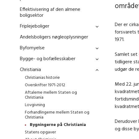
området
Effektivisering af den almene
boligsektor
Der er cirk
Friplejeboliger
forsvarets 
Andelsboligers nøgleoplysninger
1971.
Byfornyelse
Samlet set 
Bygge- og bofællesskaber
tidligere 
udgør de r
Christiania
Christianias historie
Med 22. jun
Overskrifter 1971-2012
kvadratmete
Aftalerne mellem Staten og
Christiania
fortidsmin
Lovgivning
kvadratmet
Forhandlingerne mellem Staten og
Christiania
Derudover h
Bygningerne på Christiania
og disse by
Statens opgaver