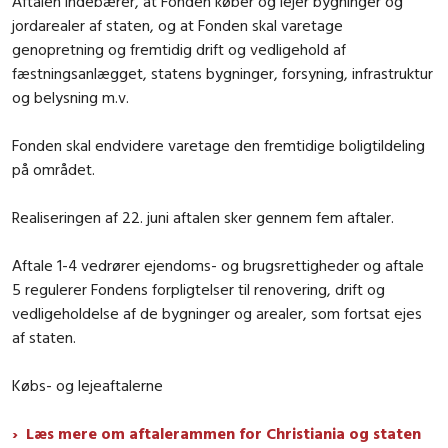
Aftalen indebærer, at Fonden køber og lejer bygninger og
jordarealer af staten, og at Fonden skal varetage
genopretning og fremtidig drift og vedligehold af
fæstningsanlægget, statens bygninger, forsyning, infrastruktur
og belysning m.v.
Fonden skal endvidere varetage den fremtidige boligtildeling
på området.
Realiseringen af 22. juni aftalen sker gennem fem aftaler.
Aftale 1-4 vedrører ejendoms- og brugsrettigheder og aftale
5 regulerer Fondens forpligtelser til renovering, drift og
vedligeholdelse af de bygninger og arealer, som fortsat ejes
af staten.
Købs- og lejeaftalerne
Læs mere om aftalerammen for Christiania og staten