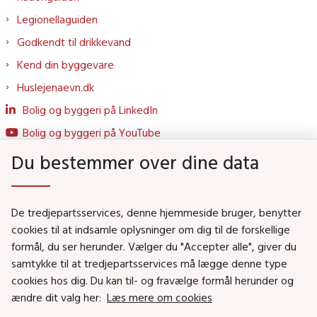
Legionellaguiden
Godkendt til drikkevand
Kend din byggevare
Huslejenaevn.dk
Bolig og byggeri på LinkedIn
Bolig og byggeri på YouTube
Du bestemmer over dine data
Genveje
De tredjepartsservices, denne hjemmeside bruger, benytter
Social- og Boligministeriet
cookies til at indsamle oplysninger om dig til de forskellige
formål, du ser herunder. Vælger du "Accepter alle", giver du
Job i Social- og Boligstyrelsen
samtykke til at tredjepartsservices må lægge denne type
Puljer og tilskud
cookies hos dig. Du kan til- og fravælge formål herunder og
Nyhedsbreve
ændre dit valg her:
Læs mere om cookies
Indberet magtanvendelse